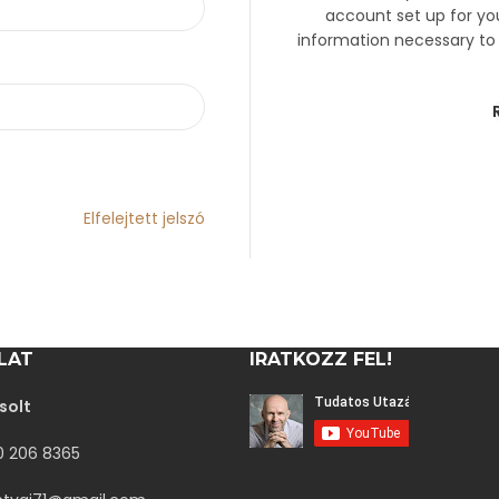
account set up for you
information necessary to
Elfelejtett jelszó
LAT
IRATKOZZ FEL!
solt
30 206 8365