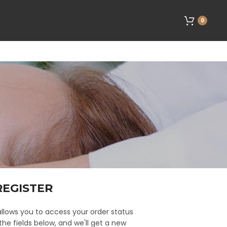
LÁS
ESEMÉNYEK
RÓLAM
BLOG
KAPCSOLAT
SHOP
0
REGISTER
 allows you to access your order status
n the fields below, and we'll get a new