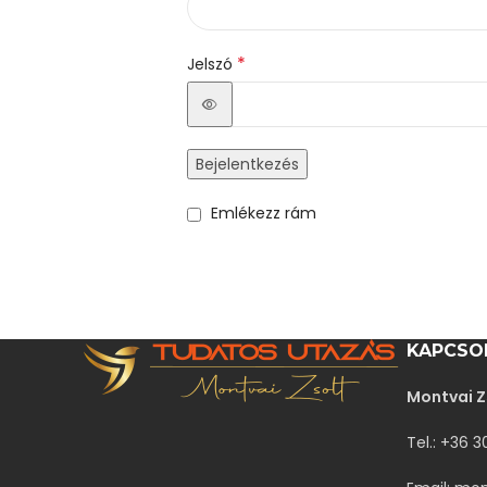
*
Jelszó
Bejelentkezés
Emlékezz rám
KAPCSO
Montvai Z
Tel.: +36 