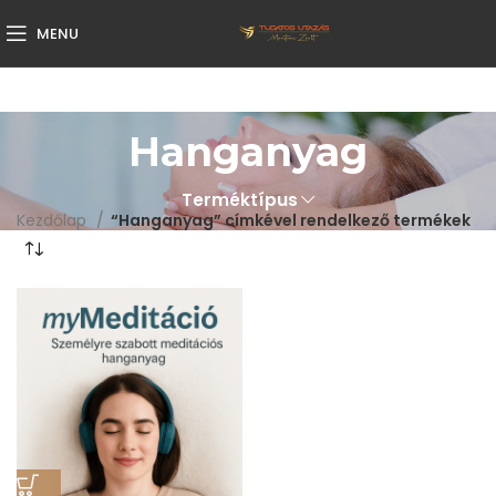
MENU
Hanganyag
Terméktípus
Kezdőlap
“Hanganyag” címkével rendelkező termékek