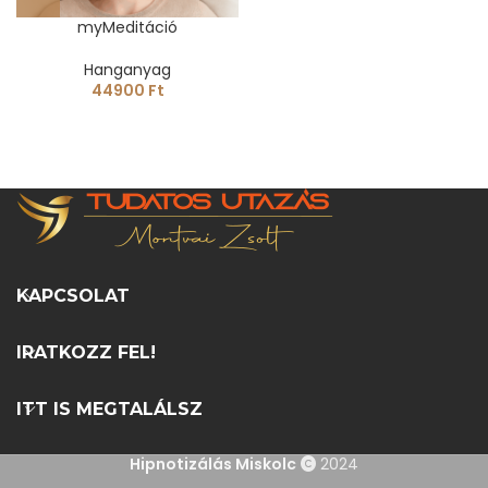
myMeditáció
Hanganyag
44900
Ft
KAPCSOLAT
IRATKOZZ FEL!
ITT IS MEGTALÁLSZ
Hipnotizálás Miskolc
2024