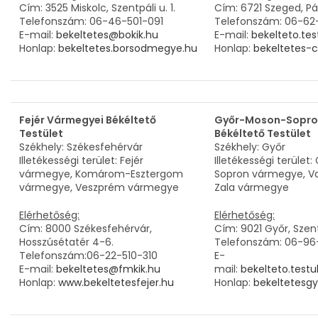
Cím: 3525 Miskolc, Szentpáli u. 1.
Cím: 6721 Szeged, Pári
Telefonszám: 06-46-501-091
Telefonszám: 06-62
E-mail:
bekeltetes@bokik.hu
E-mail:
bekelteto.tes
Honlap:
bekeltetes.borsodmegye.hu
Honlap:
bekeltetes-
Fejér Vármegyei Békéltető
Győr-Moson-Sopro
Testület
Békéltető Testület
Székhely: Székesfehérvár
Székhely: Győr
Illetékességi terület: Fejér
Illetékességi terüle
vármegye, Komárom-Esztergom
Sopron vármegye, V
vármegye, Veszprém vármegye
Zala vármegye
Elérhetőség:
Elérhetőség:
Cím: 8000 Székesfehérvár,
Cím: 9021 Győr, Szent
Hosszúsétatér 4-6.
Telefonszám: 06-96
Telefonszám:06-22-510-310
E-
E-mail:
bekeltetes@fmkik.hu
mail:
bekelteto.test
Honlap:
www.bekeltetesfejer.hu
Honlap:
bekeltetesgy