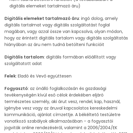
digitális elemeket tartalmazó áru)
Digitális elemeket tartalmazó áru
: ingó dolog, amely
digitális tartalmat vagy digitális szolgáltatást foglal
magában, vagy azzal össze van kapcsolva, olyan módon,
hogy az érintett digitális tartalom vagy digitális szolgáltatás
hiányában az áru nem tudná betölteni funkcióit
Digitális tartalom
: digitális formában előállított vagy
szolgáltatott adat
Felek
: Eladó és Vevő együttesen
Fogyasztó
: az önálló foglalkozásán és gazdasági
tevékenységén kívül eső célok érdekében eljáró
természetes személy, aki árut vesz, rendel, kap, használ,
igénybe vesz vagy az áruval kapcsolatos kereskedelmi
kommunikáció, ajánlat címzettje. A békéltető testületre
vonatkozó szabályok alkalmazásában – a fogyasztói
jogviták online rendezéséről, valamint a 2006/2004/EK