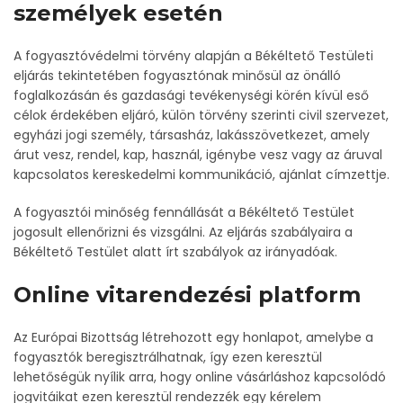
személyek esetén
A fogyasztóvédelmi törvény alapján a Békéltető Testületi
eljárás tekintetében fogyasztónak minősül az önálló
foglalkozásán és gazdasági tevékenységi körén kívül eső
célok érdekében eljáró, külön törvény szerinti civil szervezet,
egyházi jogi személy, társasház, lakásszövetkezet, amely
árut vesz, rendel, kap, használ, igénybe vesz vagy az áruval
kapcsolatos kereskedelmi kommunikáció, ajánlat címzettje.
A fogyasztói minőség fennállását a Békéltető Testület
jogosult ellenőrizni és vizsgálni. Az eljárás szabályaira a
Békéltető Testület alatt írt szabályok az irányadóak.
Online vitarendezési platform
Az Európai Bizottság létrehozott egy honlapot, amelybe a
fogyasztók beregisztrálhatnak, így ezen keresztül
lehetőségük nyílik arra, hogy online vásárláshoz kapcsolódó
jogvitáikat ezen keresztül rendezzék egy kérelem