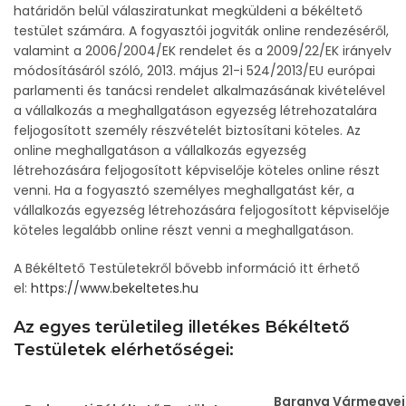
határidőn belül válasziratunkat megküldeni a békéltető
testület számára. A fogyasztói jogviták online rendezéséről,
valamint a 2006/2004/EK rendelet és a 2009/22/EK irányelv
módosításáról szóló, 2013. május 21-i 524/2013/EU európai
parlamenti és tanácsi rendelet alkalmazásának kivételével
a vállalkozás a meghallgatáson egyezség létrehozatalára
feljogosított személy részvételét biztosítani köteles. Az
online meghallgatáson a vállalkozás egyezség
létrehozására feljogosított képviselője köteles online részt
venni. Ha a fogyasztó személyes meghallgatást kér, a
vállalkozás egyezség létrehozására feljogosított képviselője
köteles legalább online részt venni a meghallgatáson.
A Békéltető Testületekről bővebb információ itt érhető
el:
https://www.bekeltetes.hu
Az egyes területileg illetékes Békéltető
Testületek elérhetőségei:
Baranya Vármegyei 