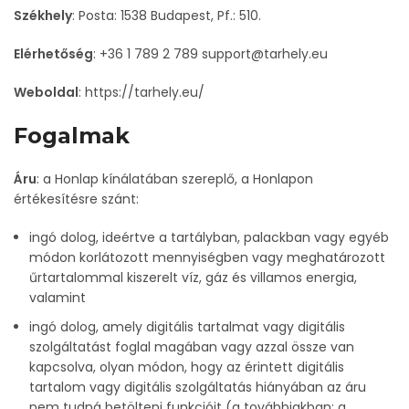
Székhely
:
Posta: 1538 Budapest, Pf.: 510.
Elérhetőség
:
+36 1 789 2 789
support@tarhely.eu
Weboldal
:
https://tarhely.eu/
Fogalmak
Áru
: a Honlap kínálatában szereplő, a Honlapon
értékesítésre szánt:
ingó dolog, ideértve a tartályban, palackban vagy egyéb
módon korlátozott mennyiségben vagy meghatározott
űrtartalommal kiszerelt víz, gáz és villamos energia,
valamint
ingó dolog, amely digitális tartalmat vagy digitális
szolgáltatást foglal magában vagy azzal össze van
kapcsolva, olyan módon, hogy az érintett digitális
tartalom vagy digitális szolgáltatás hiányában az áru
nem tudná betölteni funkcióit (a továbbiakban: a