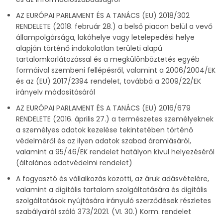
AZ EURÓPAI PARLAMENT ÉS A TANÁCS (EU) 2018/302
RENDELETE (2018. február 28.) a belső piacon belül a vevő
állampolgársága, lakóhelye vagy letelepedési helye
alapján történő indokolatlan területi alapú
tartalomkorlátozással és a megkülönböztetés egyéb
formáival szembeni fellépésről, valamint a 2006/2004/EK
és az (EU) 2017/2394 rendelet, továbbá a 2009/22/EK
irányelv módosításáról
AZ EURÓPAI PARLAMENT ÉS A TANÁCS (EU) 2016/679
RENDELETE (2016. április 27.) a természetes személyeknek
a személyes adatok kezelése tekintetében történő
védelméről és az ilyen adatok szabad áramlásáról,
valamint a 95/46/EK rendelet hatályon kívül helyezéséről
(általános adatvédelmi rendelet)
A fogyasztó és vállalkozás közötti, az áruk adásvételére,
valamint a digitális tartalom szolgáltatására és digitális
szolgáltatások nyújtására irányuló szerződések részletes
szabályairól szóló 373/2021. (VI. 30.) Korm. rendelet