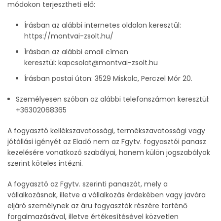
módokon terjesztheti elő:
Írásban az alábbi internetes oldalon keresztül:
https://montvai-zsolt.hu/
Írásban az alábbi email címen
keresztül:
kapcsolat@montvai-zsolt.hu
Írásban postai úton:
3529 Miskolc, Perczel Mór 20.
Személyesen szóban az alábbi telefonszámon keresztül:
+36302068365
A fogyasztó kellékszavatossági, termékszavatossági vagy
jótállási igényét az Eladó nem az Fgytv. fogyasztói panasz
kezelésére vonatkozó szabályai, hanem külön jogszabályok
szerint köteles intézni.
A fogyasztó az Fgytv. szerinti panaszát, mely a
vállalkozásnak, illetve a vállalkozás érdekében vagy javára
eljáró személynek az áru fogyasztók részére történő
forgalmazásával, illetve értékesítésével közvetlen