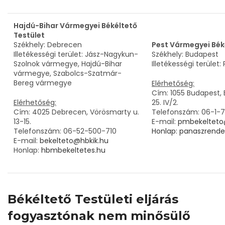
Hajdú-Bihar Vármegyei Békéltető
Testület
Székhely: Debrecen
Pest Vármegyei Bék
Illetékességi terület: Jász-Nagykun-
Székhely: Budapest
Szolnok vármegye, Hajdú-Bihar
Illetékességi terüle
vármegye, Szabolcs-Szatmár-
Bereg vármegye
Elérhetőség:
Cím: 1055 Budapest, B
Elérhetőség:
25. IV/2.
Cím: 4025 Debrecen, Vörösmarty u.
Telefonszám: 06-1-
13-15.
E-mail:
pmbekelteto
Telefonszám: 06-52-500-710
Honlap:
panaszrende
E-mail:
bekelteto@hbkik.hu
Honlap:
hbmbekeltetes.hu
Békéltető Testületi eljárás
fogyasztónak nem minősülő