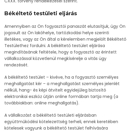
CXXX. törvény rendelkezései szerint.
Békéltető testületi eljárás
Amennyiben az Ön fogyasztói panaszát elutasítjuk, úgy Ön
jogosult az Ön lakóhelye, tartózkodási helye szerinti
illetékes, vagy az Ön által a kérelemben megjelölt Békéltető
Testülethez fordulni. A békéltető testület eljárása
megindításának feltétele, hogy a fogyasztó az érintett
vállalkozással közvetlenül megkísérelje a vitás ügy
rendezését.
A békéltető testület – kivéve, ha a fogyasztó személyes
meghallgatást kér – a meghallgatást személyes jelenlét
nélküli, hang- és képi átvitelt egyidejűleg biztosító
elektronikai eszköz útján online formában tartja meg (a
továbbiakban: online meghallgatás).
A vállalkozást a békéltető testületi eljárásban
együttműködési kötelezettség terheli, ennek keretében
kötelesek vagyunk a békéltető testület felhívására