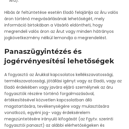
Áru).
Hibás ár feltüntetése esetén Eladó felajánlja az Áru valós
áron történő megvásárlásának lehetőségét, mely
információ birtokában a Vásárló eldöntheti, hogy
megrendeli valós áron az Árut vagy minden hátrányos
jogkövetkezmény nélkül lemondja a megrendelést.
Panaszügyintézés és
jogérvényesítési lehetőségek
A fogyasztó az Árukkal kapcsolatos kellékszavatossági,
termékszavatossági, jótállási igényt vagy az Eladó, vagy az
Eladó érdekében vagy javára eljáró személynek az áru
fogyasztók részére történő forgalmazásával,
értékesítésével közvetlen kapcsolatban álló
magatartására, tevékenységére vagy mulasztására
vonatkozó, egyéni jog- vagy érdeksérelem
megszüntetésére irányuló kifogását (az Fgytv. szerinti
fogyasztói panaszt) az alábbi elérhetőségeken és