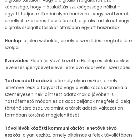
digitális tartalom vagy a digitális szolgáltatás azon
képessége, hogy – átalakítás szükségessége nélkül –
együtt tudjon működni olyan hardverrel vagy szoftverrel,
amellyel az azonos típusú árukat, digitális tartalmat vagy
digitális szolgáltatásokat általában együtt használják
Honlap
: a jelen weboldal, amely a szerződés megkötésére
szolgál
Szerződés
: Eladó és Vevő között a Honlap és elektronikus
levelezés igénybevételével létrejövő adásvételi szerződés
Tartós adathordozó
: bármely olyan eszköz, amely
lehetővé teszi a fogyasztó vagy a vállalkozás számára a
személyesen neki címzett adatoknak a jövőben is
hozzáférhető módon és az adat céljának megfelelő ideig
történő tárolását, valamint a tárolt adatok változatlan
formában történő megjelenítését
Távollévők közötti kommunikációt lehetővé tévő
eszköz
: olyan eszköz, amely alkalmas a felek távollétében