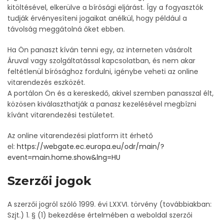
kitöltésével, elkerülve a bírósági eljárást. Így a fogyasztók
tudják érvényesíteni jogaikat anélkül, hogy például a
távolság meggátolná őket ebben.
Ha Ön panaszt kíván tenni egy, az interneten vásárolt
Áruval vagy szolgáltatással kapcsolatban, és nem akar
feltétlenül bírósághoz fordulni, igénybe veheti az online
vitarendezés eszközét.
A portálon Ön és a kereskedő, akivel szemben panasszal élt,
közösen kiválaszthatják a panasz kezelésével megbízni
kívánt vitarendezési testületet.
Az online vitarendezési platform itt érhető
el:
https://webgate.ec.europa.eu/odr/main/?
event=main.home.show&lng=HU
Szerzői jogok
A szerzői jogról szóló 1999. évi LXXVI. törvény (továbbiakban:
Szjt.) 1. § (1) bekezdése értelmében a weboldal szerzői