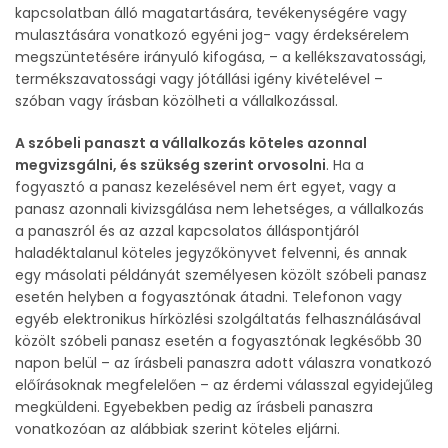
kapcsolatban álló magatartására, tevékenységére vagy
mulasztására vonatkozó egyéni jog- vagy érdeksérelem
megszüntetésére irányuló kifogása, – a kellékszavatossági,
termékszavatossági vagy jótállási igény kivételével –
szóban vagy írásban közölheti a vállalkozással.
A szóbeli panaszt a vállalkozás köteles azonnal
megvizsgálni, és szükség szerint orvosolni
. Ha a
fogyasztó a panasz kezelésével nem ért egyet, vagy a
panasz azonnali kivizsgálása nem lehetséges, a vállalkozás
a panaszról és az azzal kapcsolatos álláspontjáról
haladéktalanul köteles jegyzőkönyvet felvenni, és annak
egy másolati példányát személyesen közölt szóbeli panasz
esetén helyben a fogyasztónak átadni. Telefonon vagy
egyéb elektronikus hírközlési szolgáltatás felhasználásával
közölt szóbeli panasz esetén a fogyasztónak legkésőbb 30
napon belül – az írásbeli panaszra adott válaszra vonatkozó
előírásoknak megfelelően – az érdemi válasszal egyidejűleg
megküldeni. Egyebekben pedig az írásbeli panaszra
vonatkozóan az alábbiak szerint köteles eljárni.