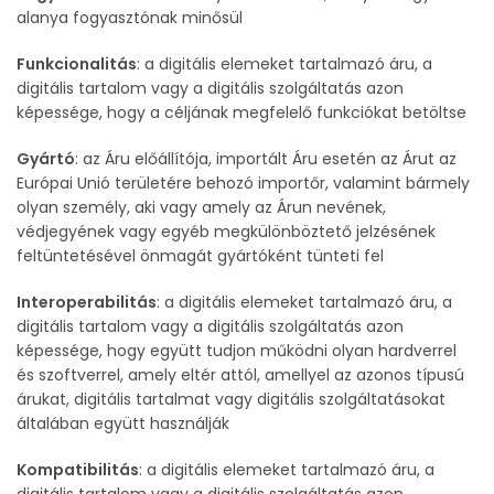
alanya fogyasztónak minősül
Funkcionalitás
: a digitális elemeket tartalmazó áru, a
digitális tartalom vagy a digitális szolgáltatás azon
képessége, hogy a céljának megfelelő funkciókat betöltse
Gyártó
: az Áru előállítója, importált Áru esetén az Árut az
Európai Unió területére behozó importőr, valamint bármely
olyan személy, aki vagy amely az Árun nevének,
védjegyének vagy egyéb megkülönböztető jelzésének
feltüntetésével önmagát gyártóként tünteti fel
Interoperabilitás
: a digitális elemeket tartalmazó áru, a
digitális tartalom vagy a digitális szolgáltatás azon
képessége, hogy együtt tudjon működni olyan hardverrel
és szoftverrel, amely eltér attól, amellyel az azonos típusú
árukat, digitális tartalmat vagy digitális szolgáltatásokat
általában együtt használják
Kompatibilitás
: a digitális elemeket tartalmazó áru, a