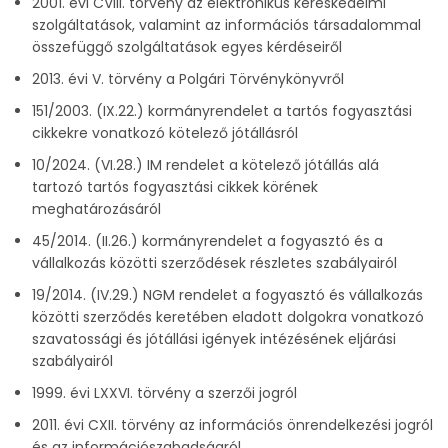
2001. évi CVIII. törvény az elektronikus kereskedelmi
szolgáltatások, valamint az információs társadalommal
összefüggő szolgáltatások egyes kérdéseiről
2013. évi V. törvény a Polgári Törvénykönyvről
151/2003. (IX.22.) kormányrendelet a tartós fogyasztási
cikkekre vonatkozó kötelező jótállásról
10/2024. (VI.28.) IM rendelet a kötelező jótállás alá
tartozó tartós fogyasztási cikkek körének
meghatározásáról
45/2014. (II.26.) kormányrendelet a fogyasztó és a
vállalkozás közötti szerződések részletes szabályairól
19/2014. (IV.29.) NGM rendelet a fogyasztó és vállalkozás
közötti szerződés keretében eladott dolgokra vonatkozó
szavatossági és jótállási igények intézésének eljárási
szabályairól
1999. évi LXXVI. törvény a szerzői jogról
2011. évi CXII. törvény az információs önrendelkezési jogról
és az információszabadságról