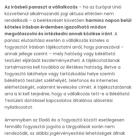
Az írásbeli panaszt a vállalkozás
– ha az Európai Unió
közvetlenül alkalmazandó jogi aktusa eltérően nem
rendelkezik – a beérkezését követően
harminc napon belül
köteles írásban érdemben igazolható módon
megválaszolni és intézkedni annak közlése iránt
. A
panasz elutasítása esetén a vállalkozás köteles a
fogyasztót írásban tájékoztatni arról, hogy panaszával –
annak jellege szerint – mely hatóság vagy békéltető
testület eljárását kezdeményezheti. A tájékoztatásnak
tartalmaznia kell továbbá az illetékes hatóság, illetve a
fogyasztó lakóhelye vagy tartózkodási helye szerinti
békéltető testület székhelyét, telefonos és internetes
elérhetőségét, valamint levelezési címét. A tájékoztatásnak
arra is ki kell terjednie, hogy a vállalkozás tett-e a Békéltető
Testületi döntéssel kapcsolatos általános alávetési
nyilatkozatot.
Amennyiben az Eladó és a fogyasztó között esetlegesen
fennálló fogyasztói jogvita a tárgyalások során nem
rendeződik, az alábbi jogérvényesítési lehetőségek állnak