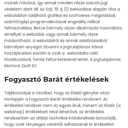
műnek minősül, így annak minden része szerzői jogi
védelem alatt áll. Az Szjt. 16. § (1) bekezdése alapján tilos a
weboldalon található grafikai és szoftveres megoldások,
számítógépi programalkotások engedély nélküli
felhasználása, illetve bármely olyan alkalmazás használata,
amellyel a weboldal, vagy annak bármely része
módosítható. A weboldalról és annak adatbázisából
bármilyen anyagot átvenni a jogtulajdonos írásos
hozzájárulása esetén is csak a weboldalra való
hivatkozással, forrás feltüntetésével lehet. A jogtulajdonos:
Montvai Zsolt EV.
Fogyasztó Barát értékelések
Tájékoztatjuk a Vevőket, hogy az Eladó igénybe veszi
Honlapján a Fogyasztó Barát értékelési rendszert. Az
értékelési rendszer nem az egyes Áruk, hanem az Eladó (a
webshop) értékelését teszi lehetővé, az értékelési
rendszerben az alábbi technikai intézkedések biztosítják,
hogy csak tényleges vásárlók adhassanak le értékelést: