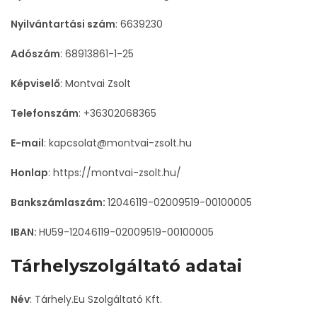
Nyilvántartási szám
:
6639230
Adószám
:
68913861-1-25
Képviselő
:
Montvai Zsolt
Telefonszám
: +36302068365
E-mail
: kapcsolat@montvai-zsolt.hu
Honlap
: https://montvai-zsolt.hu/
Bankszámlaszám:
12046119-02009519-00100005
IBAN:
HU59-12046119-02009519-00100005
Tárhelyszolgáltató adatai
Név
:
Tárhely.Eu Szolgáltató Kft.