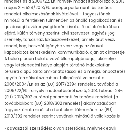
rendelet és a 2009/22/EK irányelv módosításáról szóló, 2013.
május 21-i 524/2013/EU európai parlamenti és tanácsi
rendelet alkalmazásának kivételével – fogyasztónak
minősül a fentieken túlmenően az önálló foglalkozásán és
gazdasági tevékenységi körén kívül eső célok érdekében
eljáró, külön törvény szerinti civil szervezet, egyházi jogi
személy, társasház, lakásszövetkezet, amely árut vesz,
rendel, kap, használ, igénybe vesz vagy az áruval
kapcsolatos kereskedelmi kommunikáció, ajánlat címzettje.
A belső piacon belül a vevő állampolgársága, lakóhelye
vagy letelepedési helye alapján történő indokolatlan
területi alapú tartalomkorlátozással és a megkülönböztetés
egyéb formáival szembeni fellépésről, valamint a
2006/2004/EK és az (EU) 2017/2394 rendelet, továbbá a
2009/22/EK irányelv módosításáról szóló, 2018. február 28-i
(EU) 2018/302 európai parlamenti és tanácsi rendelet [a
továbbiakban: (EU) 2018/302 rendelet] alkalmazásában
fogyasztónak minősül a fentieken túlmenően az (EU)
2018/302 rendelet szerint vevőnek minősülő vállalkozás is
Fogyasztói szerződés
: olyan szerződés, melynek egyik