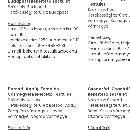
Budapesti Békéltető Testület
Testület
Székhely: Budapest
Székhely: Pécs
Illetékességi terület: Budapest
Illetékességi terület:
vármegye, Somogy v
Elérhetőség:
vármegye
Cím: 1016 Budapest, Krisztina krt. 99.
I. em. 111.
Elérhetőség:
Levelezési cím: 1253 Budapest, Pf.:10.
Cím: 7625 Pécs, Major
Telefonszám: 06-1-488-2131
Telefonszám: 06-72
E-mail:
bekelteto.testulet@bkik.hu
E-mail:
info@baranya
Honlap:
bekeltet.bkik.hu
Honlap:
baranyabeke
Borsod-Abaúj-Zemplén
Csongrád-Csanád 
Vármegyei Békéltető Testület
Békéltető Testület
Székhely: Miskolc
Székhely: Szeged
Illetékességi terület: Borsod-Abaúj-
Illetékességi terület
Zemplén vármegye, Heves
Bács-Kiskun vármeg
vármegye, Nógrád vármegye
Csanád vármegye
Elérhetőség:
Elérhetőség: