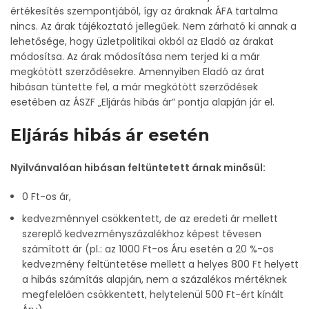
értékesítés szempontjából, így az áraknak ÁFA tartalma
nincs. Az árak tájékoztató jellegűek. Nem zárható ki annak a
lehetősége, hogy üzletpolitikai okból az Eladó az árakat
módosítsa. Az árak módosítása nem terjed ki a már
megkötött szerződésekre. Amennyiben Eladó az árat
hibásan tüntette fel, a már megkötött szerződések
esetében az ÁSZF „Eljárás hibás ár” pontja alapján jár el.
Eljárás hibás ár esetén
Nyilvánvalóan hibásan feltüntetett árnak minősül:
0 Ft-os ár,
kedvezménnyel csökkentett, de az eredeti ár mellett
szereplő kedvezményszázalékhoz képest tévesen
számított ár (pl.: az 1000 Ft-os Áru esetén a 20 %-os
kedvezmény feltüntetése mellett a helyes 800 Ft helyett
a hibás számítás alapján, nem a százalékos mértéknek
megfelelően csökkentett, helytelenül 500 Ft-ért kínált