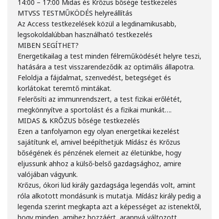
14:00 – 17:00 Midas és Krőzus bősége testkezelés
MTVSS TESTMŰKÖDÉS helyreállítás
Az Access testkezelések közül a legdinamikusabb,
legsokoldalúbban használható testkezelés
MIBEN SEGÍTHET?
Energetikailag a test minden félreműködését helyre teszi,
hatására a test visszarendeződik az optimális állapotra.
Feloldja a fájdalmat, szenvedést, betegséget és
korlátokat teremtő mintákat.
Felerősíti az immunrendszert, a test fizikai erőlétét,
megkönnyítve a sportolást és a fizikai munkát….
MIDAS & KRŐZUS bősége testkezelés
Ezen a tanfolyamon egy olyan energetikai kezelést
sajátítunk el, amivel beépíthetjük Mídász és Krőzus
bőségének és pénzének elemeit az életünkbe, hogy
eljussunk ahhoz a külső-belső gazdagsághoz, amire
valójában vágyunk.
Krőzus, ókori lüd király gazdagsága legendás volt, amint
róla alkotott mondásunk is mutatja. Mídász király pedig a
legenda szerint megkapta azt a képességet az istenektől,
hogy minden, amihez hozzáért, arannyá változott.