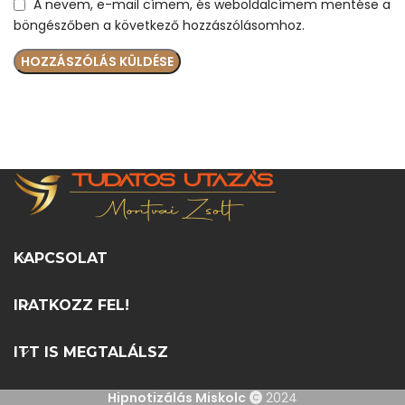
A nevem, e-mail címem, és weboldalcímem mentése a
böngészőben a következő hozzászólásomhoz.
KAPCSOLAT
IRATKOZZ FEL!
ITT IS MEGTALÁLSZ
Hipnotizálás Miskolc
2024