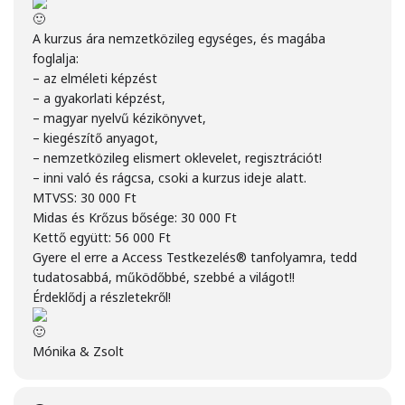
A kurzus ára nemzetközileg egységes, és magába
foglalja:
– az elméleti képzést
– a gyakorlati képzést,
– magyar nyelvű kézikönyvet,
– kiegészítő anyagot,
– nemzetközileg elismert oklevelet, regisztrációt!
– inni való és rágcsa, csoki a kurzus ideje alatt.
MTVSS: 30 000 Ft
Midas és Krőzus bősége: 30 000 Ft
Kettő együtt: 56 000 Ft
Gyere el erre a Access Testkezelés® tanfolyamra, tedd
tudatosabbá, működőbbé, szebbé a világot!!
Érdeklődj a részletekről!
Mónika & Zsolt