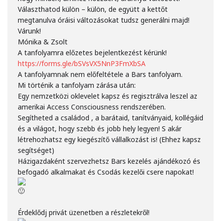
Választhatod külön – külön, de együtt a kettőt
megtanulva óráisi változásokat tudsz generálni majd!
Várunk!
Mónika & Zsolt
A tanfolyamra előzetes bejelentkezést kérünk!
https://forms.gle/bSVsVX5NnP3FmXbSA
A tanfolyamnak nem előfeltétele a Bars tanfolyam.
Mi történik a tanfolyam zárása után:
Egy nemzetközi oklevelet kapsz és regisztrálva leszel az
amerikai Access Consciousness rendszerében.
Segítheted a családod , a barátaid, tanítványaid, kollégáid
és a világot, hogy szebb és jobb hely legyen! S akár
létrehozhatsz egy kiegészítő vállalkozást is! (Ehhez kapsz
segítséget)
Házigazdaként szervezhetsz Bars kezelés ajándékozó és
befogadó alkalmakat és Csodás kezelői csere napokat!
Érdeklődj privát üzenetben a részletekről!