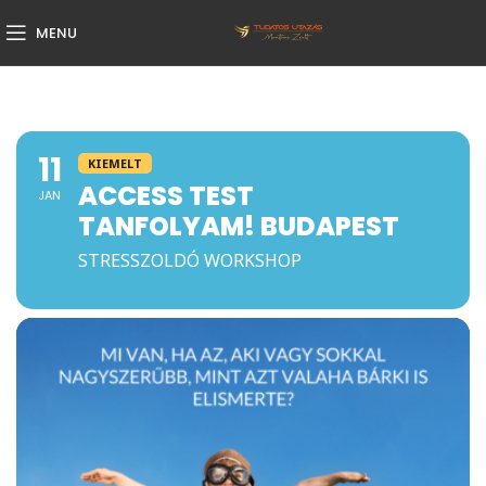
MENU
11
KIEMELT
ACCESS TEST
JAN
TANFOLYAM! BUDAPEST
STRESSZOLDÓ WORKSHOP