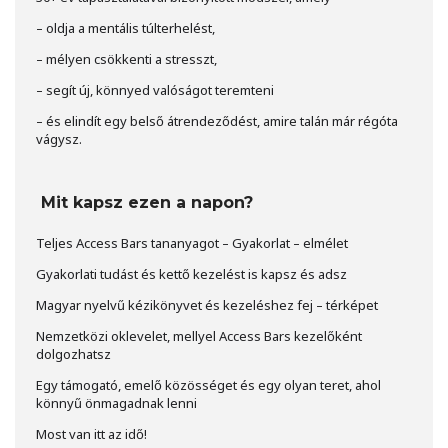
– oldja a mentális túlterhelést,
– mélyen csökkenti a stresszt,
– segít új, könnyed valóságot teremteni
– és elindít egy belső átrendeződést, amire talán már régóta
vágysz.
Mit kapsz ezen a napon?
Teljes Access Bars tananyagot – Gyakorlat – elmélet
Gyakorlati tudást és kettő kezelést is kapsz és adsz
Magyar nyelvű kézikönyvet és kezeléshez fej – térképet
Nemzetközi oklevelet, mellyel Access Bars kezelőként
dolgozhatsz
Egy támogató, emelő közösséget és egy olyan teret, ahol
könnyű önmagadnak lenni
Most van itt az idő!