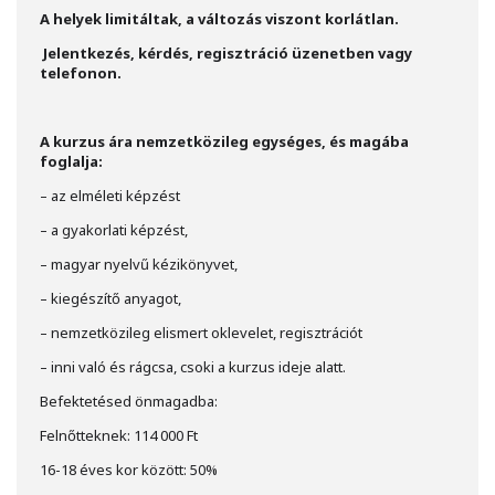
A helyek limitáltak, a változás viszont korlátlan.
Jelentkezés, kérdés, regisztráció üzenetben vagy
telefonon.
A kurzus ára nemzetközileg egységes, és magába
foglalja:
– az elméleti képzést
– a gyakorlati képzést,
– magyar nyelvű kézikönyvet,
– kiegészítő anyagot,
– nemzetközileg elismert oklevelet, regisztrációt
– inni való és rágcsa, csoki a kurzus ideje alatt.
Befektetésed önmagadba:
Felnőtteknek: 114 000 Ft
16-18 éves kor között: 50%