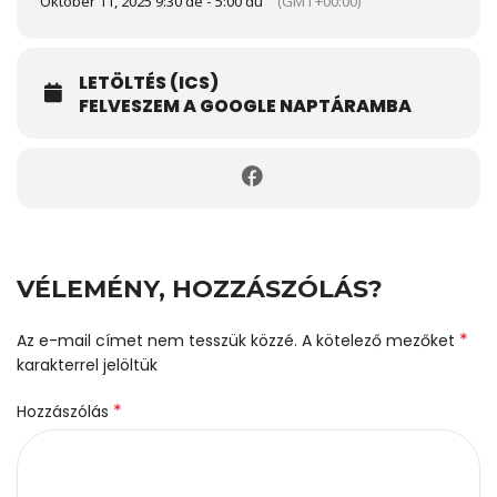
Október 11, 2025 9:30 de - 5:00 du
(GMT+00:00)
LETÖLTÉS (ICS)
FELVESZEM A GOOGLE NAPTÁRAMBA
VÉLEMÉNY, HOZZÁSZÓLÁS?
*
Az e-mail címet nem tesszük közzé.
A kötelező mezőket
karakterrel jelöltük
*
Hozzászólás