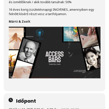
és ismétlőknek / akik tovább tanulnak: 50%
16 éves korig (születésnapig) INGYENES, amennyiben egy
felnőtt kísérő részt vesz a tanfolyamon.
Márti & Zsolt
Időpont