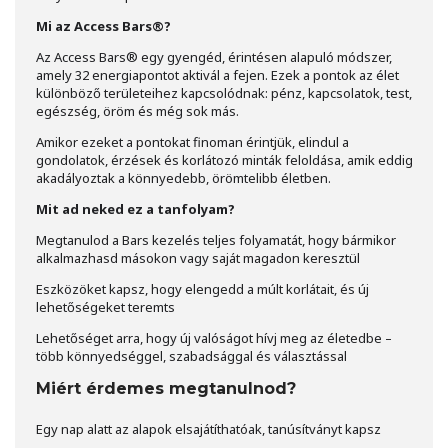
Mi az Access Bars®?
Az Access Bars® egy gyengéd, érintésen alapuló módszer,
amely 32 energiapontot aktivál a fejen. Ezek a pontok az élet
különböző területeihez kapcsolódnak: pénz, kapcsolatok, test,
egészség, öröm és még sok más.
Amikor ezeket a pontokat finoman érintjük, elindul a
gondolatok, érzések és korlátozó minták feloldása, amik eddig
akadályoztak a könnyedebb, örömtelibb életben.
Mit ad neked ez a tanfolyam?
Megtanulod a Bars kezelés teljes folyamatát, hogy bármikor
alkalmazhasd másokon vagy saját magadon keresztül
Eszközöket kapsz, hogy elengedd a múlt korlátait, és új
lehetőségeket teremts
Lehetőséget arra, hogy új valóságot hívj meg az életedbe –
több könnyedséggel, szabadsággal és választással
Miért érdemes megtanulnod?
Egy nap alatt az alapok elsajátíthatóak, tanúsítványt kapsz