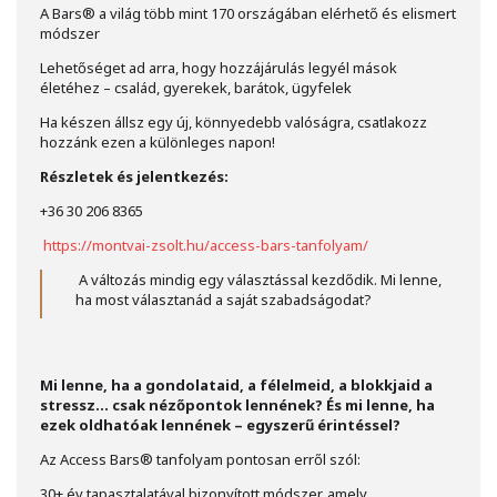
A Bars® a világ több mint 170 országában elérhető és elismert
módszer
Lehetőséget ad arra, hogy hozzájárulás legyél mások
életéhez – család, gyerekek, barátok, ügyfelek
Ha készen állsz egy új, könnyedebb valóságra, csatlakozz
hozzánk ezen a különleges napon!
Részletek és jelentkezés:
+36 30 206 8365
https://montvai-zsolt.hu/access-bars-tanfolyam/
A változás mindig egy választással kezdődik. Mi lenne,
ha most választanád a saját szabadságodat?
Mi lenne, ha a gondolataid, a félelmeid, a blokkjaid a
stressz… csak nézőpontok lennének? És mi lenne, ha
ezek oldhatóak lennének – egyszerű érintéssel?
Az Access Bars® tanfolyam pontosan erről szól:
30+ év tapasztalatával bizonyított módszer, amely