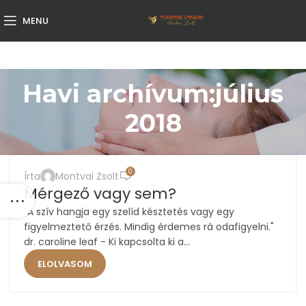
MENU
Havi archívum:július
2018
,
,
ÉLETMÓD
MOTIVÁCIÓ
TUDATOS UTAZÁSI KLUB
0
Írta
Montvai Zsolt
31
Mérgező vagy sem?
JÚL
"A szív hangja egy szelíd késztetés vagy egy
figyelmeztető érzés. Mindig érdemes rá odafigyelni."
dr. caroline leaf - Ki kapcsolta ki a...
ELOLVASOM