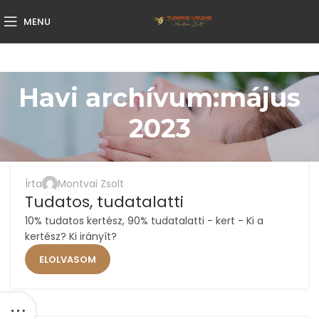
MENU
Havi archívum:május
2023
Írta
Montvai Zsolt
Tudatos, tudatalatti
10% tudatos kertész, 90% tudatalatti - kert - Ki a
kertész? Ki irányít?
ELOLVASOM
,
ACCESS
ÉLETMÓD