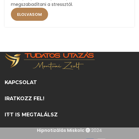
megszabadítani a stressztől.
ELOLVASOM
KAPCSOLAT
IRATKOZZ FEL!
ITT IS MEGTALÁLSZ
Hipnotizálás Miskolc
2024