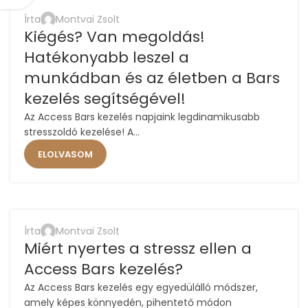
Írta
Montvai Zsolt
11
Kiégés? Van megoldás!
MÁJ
Hatékonyabb leszel a
munkádban és az életben a Bars
kezelés segítségével!
Az Access Bars kezelés napjaink legdinamikusabb
stresszoldó kezelése! A...
ELOLVASOM
,
,
ACCESS
ACCESS BARS
ÉLETMÓD
Írta
Montvai Zsolt
04
Miért nyertes a stressz ellen a
MÁJ
Access Bars kezelés?
Az Access Bars kezelés egy egyedülálló módszer,
amely képes könnyedén, pihentető módon