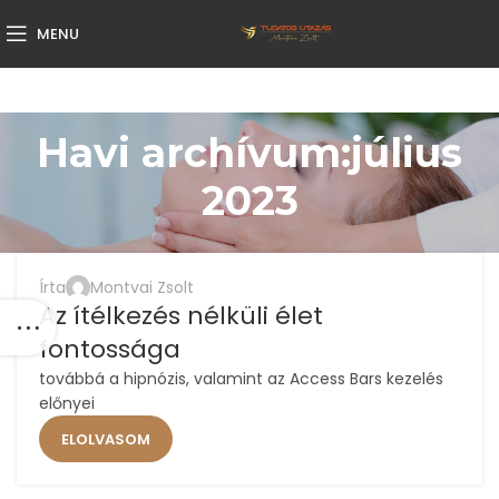
MENU
Havi archívum:július
2023
,
,
,
ACCESS
ACCESS BARS
ÉLETMÓD
HIPNÓZIS
Írta
Montvai Zsolt
31
Az ítélkezés nélküli élet
JÚL
fontossága
továbbá a hipnózis, valamint az Access Bars kezelés
előnyei
ELOLVASOM