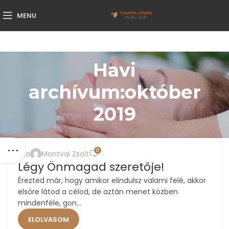
MENU
Havi
archívum:október
2019
UNCATEGORIZED
0
Írta
Montvai Zsolt
25
Légy Önmagad szeretője!
OKT
Érezted már, hogy amikor elindulsz valami felé, akkor
elsőre látod a célod, de aztán menet közben
mindenféle, gon...
ELOLVASOM