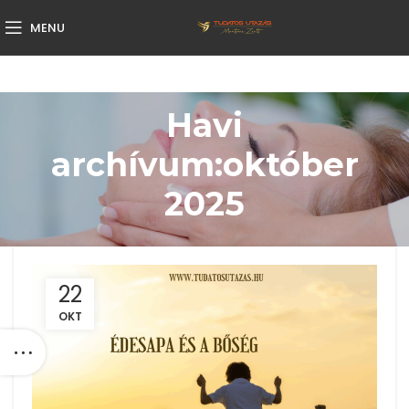
MENU
Havi
archívum:október
2025
22
OKT