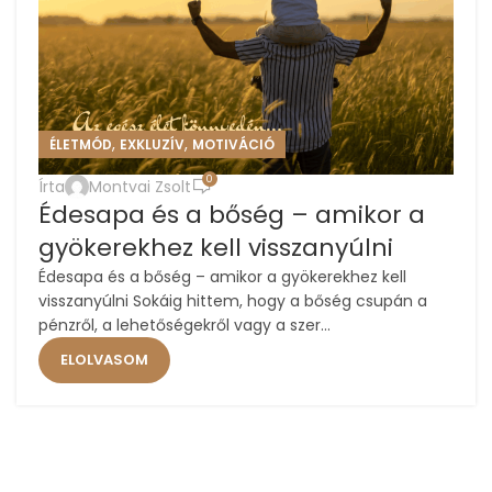
,
,
ÉLETMÓD
EXKLUZÍV
MOTIVÁCIÓ
0
Írta
Montvai Zsolt
Édesapa és a bőség – amikor a
gyökerekhez kell visszanyúlni
Édesapa és a bőség – amikor a gyökerekhez kell
visszanyúlni Sokáig hittem, hogy a bőség csupán a
pénzről, a lehetőségekről vagy a szer...
ELOLVASOM