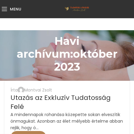
MENU
Havi
archívum:október
2023
Írta
Montvai Zsolt
Utazás az Exkluzív Tudatosság
Felé
A mindennapok rohanása közepette sokan elveszítik
önmagukat. Azonban az élet mélyebb értelme abban
rejlik, hogy ö...