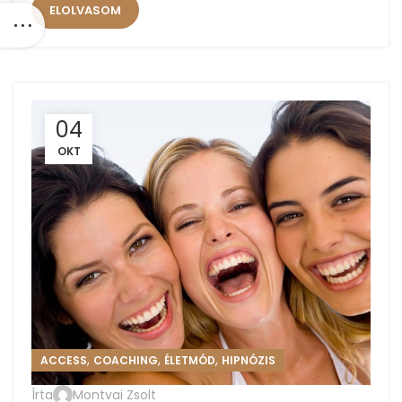
ELOLVASOM
04
OKT
,
,
,
ACCESS
COACHING
ÉLETMÓD
HIPNÓZIS
Írta
Montvai Zsolt