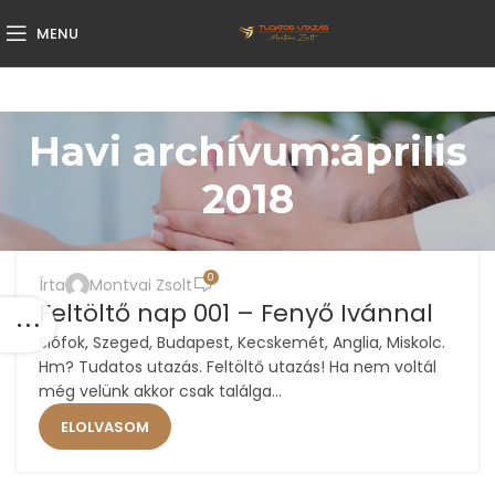
MENU
Havi archívum:április
2018
,
,
,
ÉLETMÓD
FUTÁS
MOTIVÁCIÓ
TUDATOS UTAZÁSI KLUB
0
Írta
Montvai Zsolt
25
Feltöltő nap 001 – Fenyő Ivánnal
ÁPR
Siófok, Szeged, Budapest, Kecskemét, Anglia, Miskolc.
Hm? Tudatos utazás. Feltöltő utazás! Ha nem voltál
még velünk akkor csak találga...
ELOLVASOM