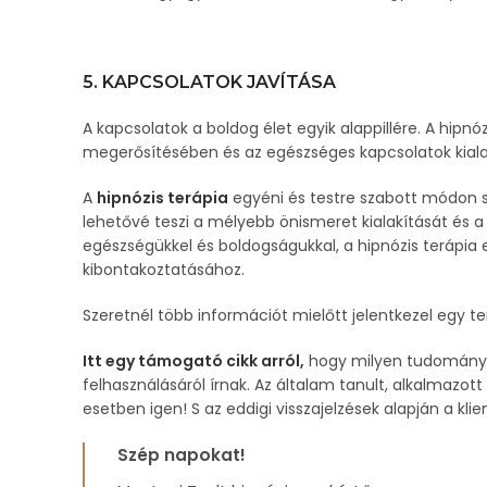
5. KAPCSOLATOK JAVÍTÁSA
A kapcsolatok a boldog élet egyik alappillére. A hipn
megerősítésében és az egészséges kapcsolatok kiala
A
hipnózis terápia
egyéni és testre szabott módon s
lehetővé teszi a mélyebb önismeret kialakítását és a 
egészségükkel és boldogságukkal, a hipnózis terápia e
kibontakoztatásához.
Szeretnél több információt mielőtt jelentkezel egy ter
Itt egy támogató cikk arról,
hogy milyen tudományos
felhasználásáról írnak. Az általam tanult, alkalmaz
esetben igen! S az eddigi visszajelzések alapján a kl
Szép napokat!