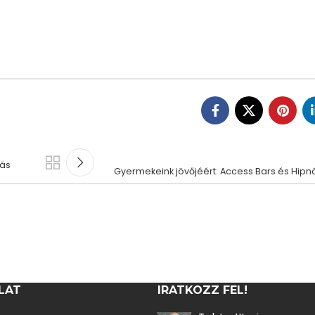
zás
Gyermekeink jövőjéért: Access Bars és Hipnó
LAT
IRATKOZZ FEL!