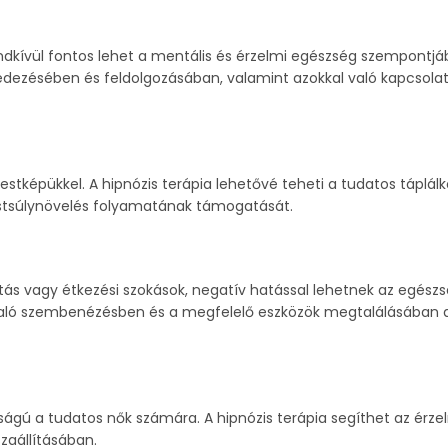
kívül fontos lehet a mentális és érzelmi egészség szempontjáb
fedezésében és feldolgozásában, valamint azokkal való kapcsola
estképükkel. A hipnózis terápia lehetővé teheti a tudatos táplál
estsúlynövelés folyamatának támogatását.
ás vagy étkezési szokások, negatív hatással lehetnek az egészs
l való szembenézésben és a megfelelő eszközök megtalálásában 
sságú a tudatos nők számára. A hipnózis terápia segíthet az érze
zaállításában.