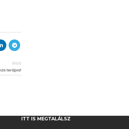
Előző
zis terápia!
ITT IS MEGTALÁLSZ