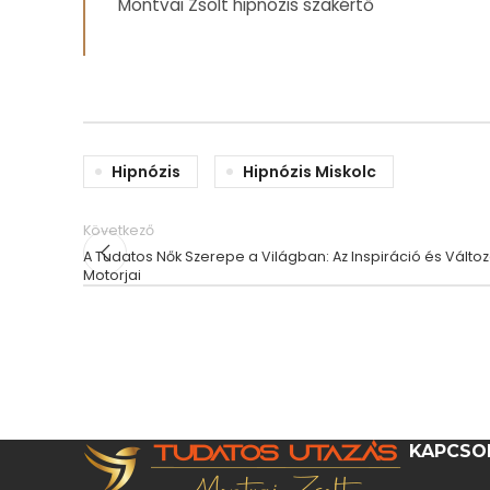
Montvai Zsolt hipnózis szakértő
Hipnózis
Hipnózis Miskolc
Következő
A Tudatos Nők Szerepe a Világban: Az Inspiráció és Válto
Motorjai
KAPCSO