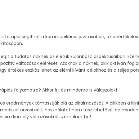
ózis terápia segíthet a kommunikáció javításában, az önértékelés
kításában.
egít a tudatos nőknek az életük különböző aspektusaiban. Ezenk
pozitív változások elérését. Azoknak a nőknek, akik aktívan fogla
gy értékes eszköz lehet az elérni kívánt célokhoz és a teljes pot
ápiás folyamatra? Akkor írj, és mindenre is válaszolok!
 eredmények támasztják alá az alkalmazását. A cikkben a klini
ott módszer orvosi célú használatot nem tesz lehetővé, de minde
ienseim komoly változásokról számolnak be!