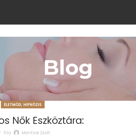
LGÁLTATÁSOK
EGYÉNI KEZELÉSEK
TUDATOS TRÉNINGEK
IDŐPONTFOGLA
Blog
,
ÉLETMÓD
HIPNÓZIS
os Nők Eszköztára:
Írta
Montvai Zsolt