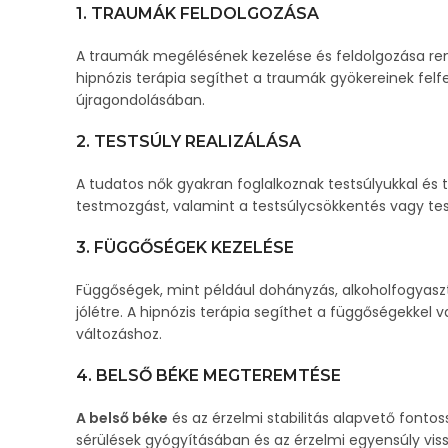
1. TRAUMÁK FELDOLGOZÁSA
A traumák megélésének kezelése és feldolgozása rend
hipnózis terápia segíthet a traumák gyökereinek fel
újragondolásában.
2. TESTSÚLY REALIZÁLÁSA
A tudatos nők gyakran foglalkoznak testsúlyukkal és t
testmozgást, valamint a testsúlycsökkentés vagy t
3. FÜGGŐSÉGEK KEZELÉSE
Függőségek, mint például dohányzás, alkoholfogyaszt
jólétre. A hipnózis terápia segíthet a függőségekke
változáshoz.
4. BELSŐ BÉKE MEGTEREMTÉSE
A belső béke
és az érzelmi stabilitás alapvető fonto
sérülések gyógyításában és az érzelmi egyensúly viss