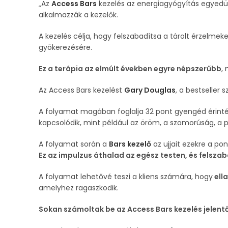
„Az
Access Bars
kezelés az energiagyógyítás egyedül
alkalmazzák a kezelők.
A kezelés célja, hogy felszabadítsa a tárolt érzelmek
gyökerezésére.
Ez a terápia az elmúlt években egyre népszerűbb
,
Az Access Bars kezelést
Gary Douglas
, a bestseller 
A folyamat magában foglalja 32 pont gyengéd érint
kapcsolódik, mint például az öröm, a szomorúság, a p
A folyamat során a
Bars kezelő
az ujjait ezekre a po
Ez az impulzus áthalad az egész testen, és felsza
A folyamat lehetővé teszi a kliens számára, hogy
ell
amelyhez ragaszkodik.
Sokan számoltak be az Access Bars kezelés jelentő