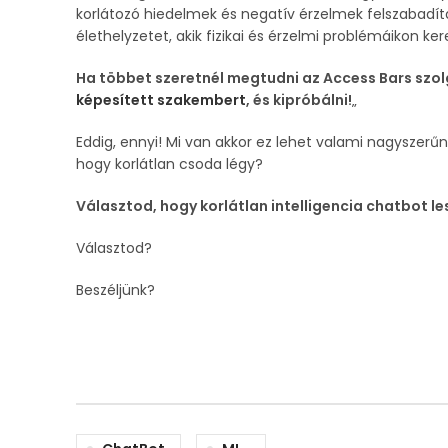
korlátozó hiedelmek és negatív érzelmek felszabadít
élethelyzetet, akik fizikai és érzelmi problémáikon ke
Ha többet szeretnél megtudni az Access Bars szolg
képesített szakembert
, és kipróbálni!
„
Eddig, ennyi! Mi van akkor ez lehet valami nagyszerűn
hogy korlátlan csoda légy?
Választod, hogy korlátlan intelligencia chatbot l
Választod?
Beszéljünk?