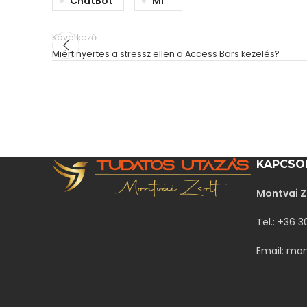
ChatBot
MI
Következő
Miért nyertes a stressz ellen a Access Bars kezelés?
KAPCSO
Montvai Z
Tel.: +36 
Email: mo