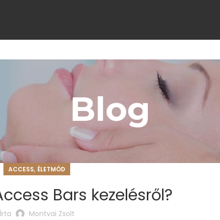
LGÁLTATÁSOK
EGYÉNI KEZELÉSEK
TUDATOS TRÉNINGEK
IDŐPONTFOGLA
Blog
,
ACCESS
ÉLETMÓD
 Access Bars kezelésről?
Írta
Montvai Zsolt