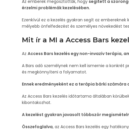
Az emberek megosztották, hogy
segített a szorong
érzelmi problémák kezelésében.
Ezenkívül ez a kezelés gyakran segít az embereknek 
mélyebb önfelfedezést és személyes növekedést tes
Mit ír a MI a Access Bars keze
Az
Access Bars kezelés egy non-invazív terápia, 
A Bars adó személynek nem kell ismernie a konkrét pr
és megkönnyíteni a folyamatot.
Ennek eredményeként ez a terápia bárki számára al
Az Access Bars kezelés időtartama általában körülbelü
kibontakozhat.
A kezelést gyakran javasolt többször megismételn
Összefoglalva
, az Access Bars kezelés egy hatékony