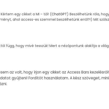
! Kértem egy cikket a MI – től! (
ChatGPT
) Beszélhetünk róla, hog
seményt, ahol access-es szemmel beszélhetünk erről?!) Mit szólsz
ttól függ, hogy mivé tesszük! Mert a nézőpontunk alakítja a vilá
sem az volt, hogy írjon egy cikket az Access Bars kezelésről!
 adatot gyűjteni! Fordítót használatam. A kész szöveget, min
ázni.