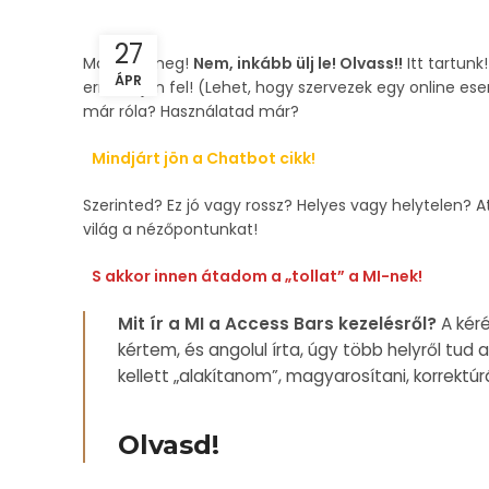
27
Most állj meg!
Nem, inkább ülj le! Olvass!!
Itt tartunk
ÁPR
erre mi jön fel! (Lehet, hogy szervezek egy online e
már róla? Használatad már?
Mindjárt jön a Chatbot cikk!
Szerinted? Ez jó vagy rossz? Helyes vagy helytelen? A
világ a nézőpontunkat!
S akkor innen átadom a „tollat” a MI-nek!
Mit ír a MI a Access Bars kezelésről?
A kéré
kértem, és angolul írta, úgy több helyről tud
kellett „alakítanom”, magyarosítani, korrektúr
Olvasd!