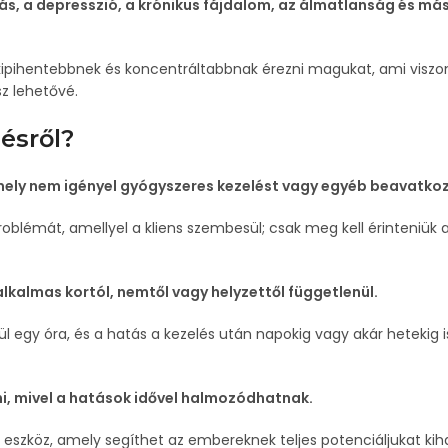
ás, a depresszió, a krónikus fájdalom, az álmatlanság és más 
kipihentebbnek és koncentráltabbnak érezni magukat, ami viszo
z lehetővé.
lésről?
amely nem igényel gyógyszeres kezelést vagy egyéb beavatko
oblémát, amellyel a kliens szembesül; csak meg kell érinteniük 
kalmas kortól, nemtől vagy helyzettől függetlenül.
l egy óra, és a hatás a kezelés után napokig vagy akár hetekig i
i, mivel a hatások idővel halmozódhatnak.
 eszköz, amely segíthet az embereknek teljes potenciáljukat kiha