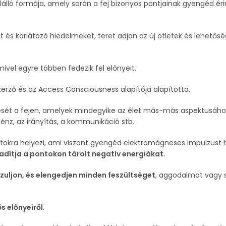
álló formája, amely során a fej bizonyos pontjainak gyengéd éri
et és korlátozó hiedelmeket, teret adjon az új ötletek és lehetős
 mivel egyre többen fedezik fel előnyeit.
szerző és az Access Consciousness alapítója alapította.
ését a fejen, amelyek mindegyike az élet más-más aspektusáho
énz, az irányítás, a kommunikáció stb.
ntokra helyezi, ami viszont gyengéd elektromágneses impulzust h
badítja a pontokon tárolt negatív energiákat.
azuljon, és elengedjen minden feszültséget
, aggodalmat vagy s
s előnyeiről
.