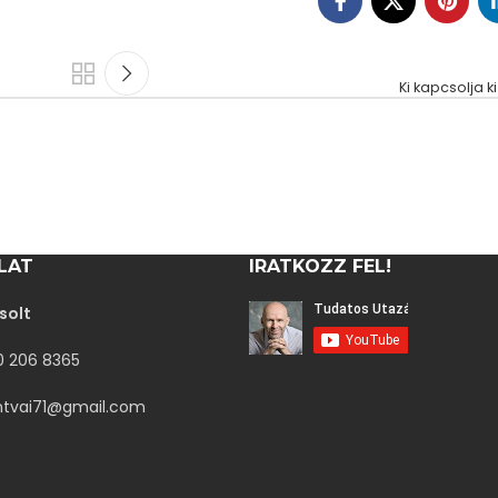
Ki kapcsolja 
LAT
IRATKOZZ FEL!
solt
30 206 8365
ntvai71@gmail.com