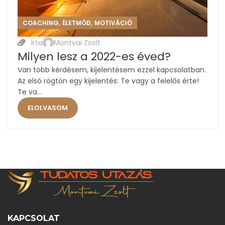
,
,
COACHING
ÉLETMÓD
MOTIVÁCIÓ
Írta
Montvai Zsolt
Milyen lesz a 2022-es éved?
Van több kérdésem, kijelentésem ezzel kapcsolatban.
Az első rögtön egy kijelentés: Te vagy a felelős érte!
Te va...
ELOLVASOM
KAPCSOLAT