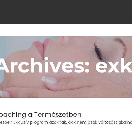
LGÁLTATÁSOK
EGYÉNI KEZELÉSEK
TUDATOS TRÉNINGEK
IDŐPONTFOGLA
Archives: exk
Coaching a Természetben
etben Exkluzív program azoknak, akik nem csak változást akarn