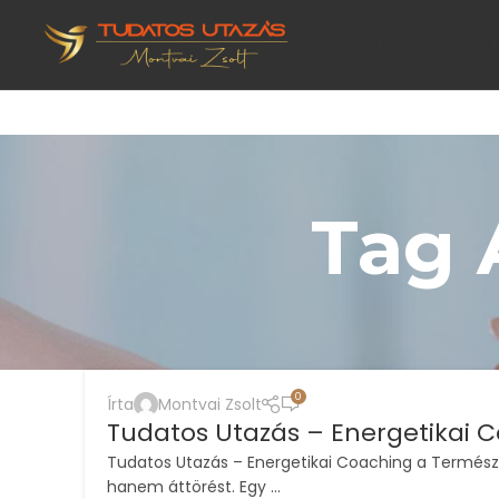
KEZDŐOLDAL
SZO
Tag 
0
Írta
Montvai Zsolt
Tudatos Utazás – Energetikai 
Tudatos Utazás – Energetikai Coaching a Termész
hanem áttörést. Egy ...