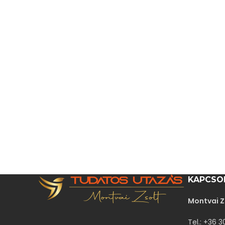
KAPCSO
Montvai Z
Tel.: +36 