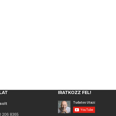
LAT
IRATKOZZ FEL!
solt
30 206 8365