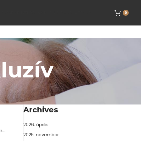
LÁS
ESEMÉNYEK
RÓLAM
BLOG
KAPCSOLAT
SHOP
0
luzív
Archives
2026. április
ak…
2025. november