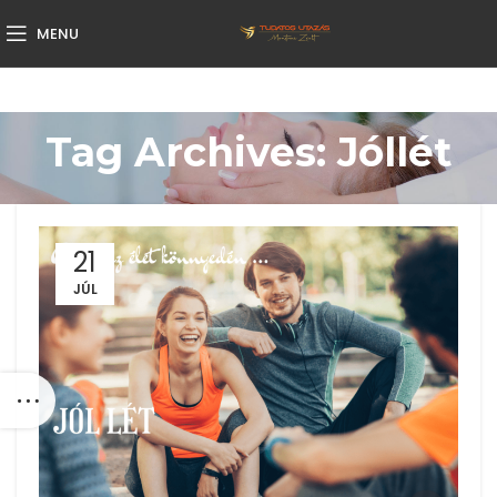
MENU
Tag Archives: Jóllét
21
JÚL