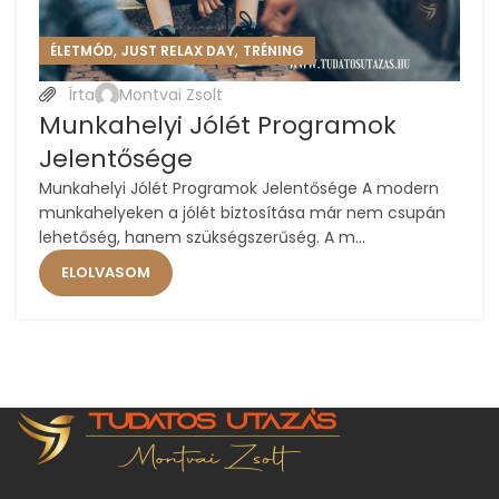
,
,
ÉLETMÓD
JUST RELAX DAY
TRÉNING
Írta
Montvai Zsolt
Munkahelyi Jólét Programok
Jelentősége
Munkahelyi Jólét Programok Jelentősége A modern
munkahelyeken a jólét biztosítása már nem csupán
lehetőség, hanem szükségszerűség. A m...
ELOLVASOM