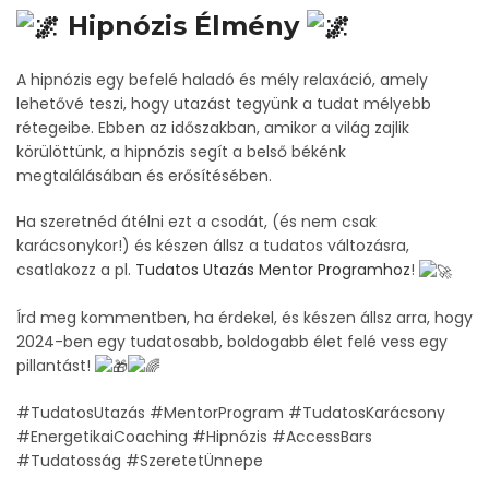
Hipnózis Élmény
A hipnózis egy befelé haladó és mély relaxáció, amely
lehetővé teszi, hogy utazást tegyünk a tudat mélyebb
rétegeibe. Ebben az időszakban, amikor a világ zajlik
körülöttünk, a hipnózis segít a belső békénk
megtalálásában és erősítésében.
Ha szeretnéd átélni ezt a csodát, (és nem csak
karácsonykor!) és készen állsz a tudatos változásra,
csatlakozz a pl.
Tudatos Utazás Mentor Programhoz
!
Írd meg kommentben, ha érdekel, és készen állsz arra, hogy
2024-ben egy tudatosabb, boldogabb élet felé vess egy
pillantást!
#TudatosUtazás #MentorProgram #TudatosKarácsony
#EnergetikaiCoaching #Hipnózis #AccessBars
#Tudatosság #SzeretetÜnnepe