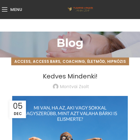
MENU
Blog
,
,
,
,
ACCESS
ACCESS BARS
COACHING
ÉLETMÓD
HIPNÓZIS
Kedves Mindenki!
Montvai Zsolt
05
DEC