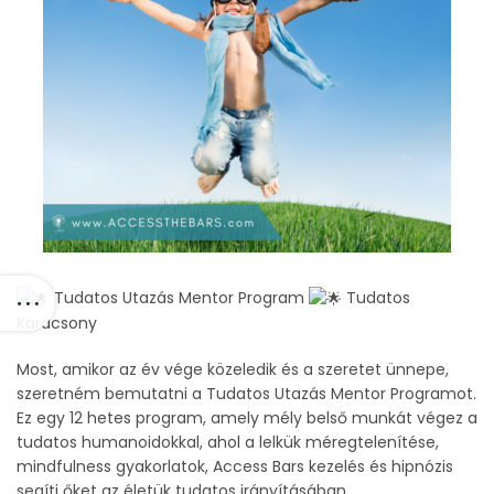
Tudatos Utazás Mentor Program
Tudatos
Karácsony
Most, amikor az év vége közeledik és a szeretet ünnepe,
szeretném bemutatni a Tudatos Utazás Mentor Programot.
Ez egy 12 hetes program, amely mély belső munkát végez a
tudatos humanoidokkal, ahol a lelkük méregtelenítése,
mindfulness gyakorlatok, Access Bars kezelés és hipnózis
segíti őket az életük tudatos irányításában.