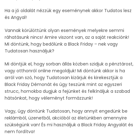
Ha a jó oldalát nézzük egy eseménynek akkor Tudatos lesz
és Angyal!
Vannak körülöttünk olyan események melyekre semmi
ráhatásunk nincs! Amire viszont van, az a saját reakciónk!
Mi döntünk, hogy bedőlünk a Black Friday – nek vagy
Tudatosan használjuk?
Mi döntjük el, hogy sorban állás közben szidjuk a pénztárost,
vagy otthonról online megoldjuk! Mi döntünk akkor is ha
arról van szó, hogy Tudatosan kizárjuk és kirekesztjük a
Black Friday Démonát és úgy teszünk mint az egyszeri
strucc, homokba dugjuk a fejünket és felkínáljuk a szabad
hátsónkat, hogy véleményt formázzunk!
Vagy, úgy döntünk Tudatosan, hogy annyit engedünk be
reklámból, üzenetből, akcióból az életünkben amennyire
szükségünk van! És mi használjuk a Black Friday Angyalát és
nem fordítva!