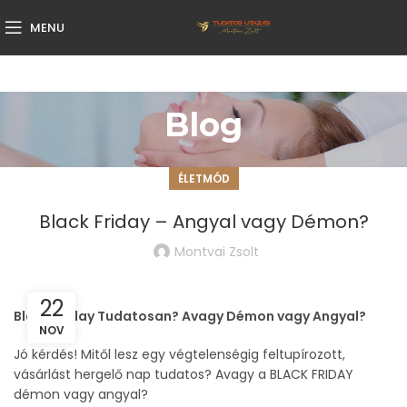
MENU
Blog
ÉLETMÓD
Black Friday – Angyal vagy Démon?
Montvai Zsolt
22
Black Friday Tudatosan? Avagy Démon vagy Angyal?
NOV
Jó kérdés! Mitől lesz egy végtelenségig feltupírozott,
vásárlást hergelő nap tudatos? Avagy a BLACK FRIDAY
démon vagy angyal?