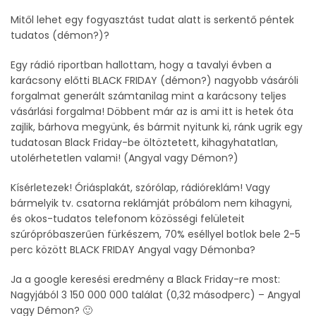
Mitől lehet egy fogyasztást tudat alatt is serkentő péntek
tudatos (démon?)?
Egy rádió riportban hallottam, hogy a tavalyi évben a
karácsony előtti BLACK FRIDAY (démon?) nagyobb vásáróli
forgalmat generált számtanilag mint a karácsony teljes
vásárlási forgalma! Döbbent már az is ami itt is hetek óta
zajlik, bárhova megyünk, és bármit nyitunk ki, ránk ugrik egy
tudatosan Black Friday-be öltöztetett, kihagyhatatlan,
utolérhetetlen valami! (Angyal vagy Démon?)
Kísérletezek! Óriásplakát, szórólap, rádióreklám! Vagy
bármelyik tv. csatorna reklámját próbálom nem kihagyni,
és okos-tudatos telefonom közösségi felületeit
szúrópróbaszerűen fürkészem, 70% eséllyel botlok bele 2-5
perc között BLACK FRIDAY Angyal vagy Démonba?
Ja a google keresési eredmény a Black Friday-re most:
Nagyjából 3 150 000 000 találat (0,32 másodperc) – Angyal
vagy Démon? 🙂