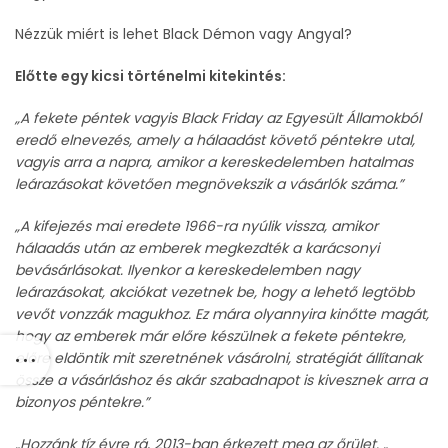
Nézzük miért is lehet Black Démon vagy Angyal?
Előtte egy kicsi történelmi kitekintés:
„A fekete péntek vagyis Black Friday az Egyesült Államokból
eredő elnevezés, amely a hálaadást követő péntekre utal,
vagyis arra a napra, amikor a kereskedelemben hatalmas
leárazásokat követően megnövekszik a vásárlók száma.”
„A kifejezés mai eredete 1966-ra nyúlik vissza, amikor
hálaadás után az emberek megkezdték a karácsonyi
bevásárlásokat. Ilyenkor a kereskedelemben nagy
leárazásokat, akciókat vezetnek be, hogy a lehető legtöbb
vevőt vonzzák magukhoz. Ez mára olyannyira kinőtte magát,
hogy az emberek már előre készülnek a fekete péntekre,
előre eldöntik mit szeretnének vásárolni, stratégiát állítanak
össze a vásárláshoz és akár szabadnapot is kivesznek arra a
bizonyos péntekre.”
„Hozzánk tíz évre rá, 2013-ban érkezett meg az őrület. „