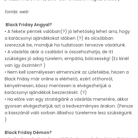
forrás: web
Black Friday Angyal?
• A fekete péntek valóban(?) jó lehetőség lehet arra, hogy
a karácsonyi ajándékokat időben (?) és olcsóbban
szerezzük be, mondjuk ha tudatosan tervezve vásárlunk.
• A vásárlás akár a családot is összehozhatja, de itt
szükséges jó adag türelem, empátia, bölcsesség! (Ez kinél
van így őszintén? )
• Nem kell személyesen elmennünk az üzletekbe, hiszen a
Black Friday már online is elérhető, ezért otthonról,
kényelmesen, káosz mentesen is elvégezhetjük a
karácsonyi ajándékok beszerzését. (?)
• Ha előre van egy stratégiánk a vásárlás menetére, akkor
gyorsan elvégezhetjük azt a kedvezményes árakon. (Persze
a kasszánál való sorban állashoz türelemre lesz szükségünk.
)
Black Friday Démon?