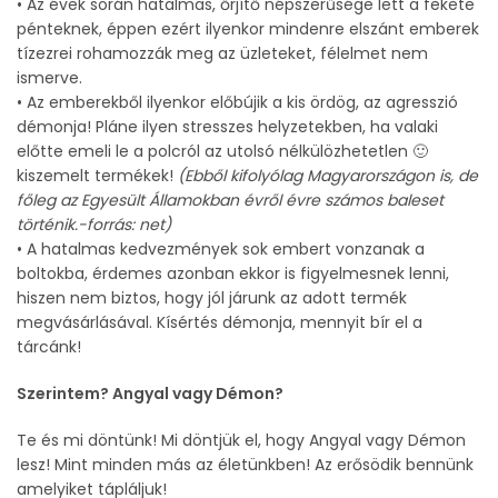
• Az évek során hatalmas, őrjítő népszerűsége lett a fekete
pénteknek, éppen ezért ilyenkor mindenre elszánt emberek
tízezrei rohamozzák meg az üzleteket, félelmet nem
ismerve.
• Az emberekből ilyenkor előbújik a kis ördög, az agresszió
démonja! Pláne ilyen stresszes helyzetekben, ha valaki
előtte emeli le a polcról az utolsó nélkülözhetetlen 🙂
kiszemelt termékek!
(Ebből kifolyólag Magyarországon is, de
főleg az Egyesült Államokban évről évre számos baleset
történik.-forrás: net)
• A hatalmas kedvezmények sok embert vonzanak a
boltokba, érdemes azonban ekkor is figyelmesnek lenni,
hiszen nem biztos, hogy jól járunk az adott termék
megvásárlásával. Kísértés démonja, mennyit bír el a
tárcánk!
Szerintem? Angyal vagy Démon?
Te és mi döntünk! Mi döntjük el, hogy Angyal vagy Démon
lesz! Mint minden más az életünkben! Az erősödik bennünk
amelyiket tápláljuk!