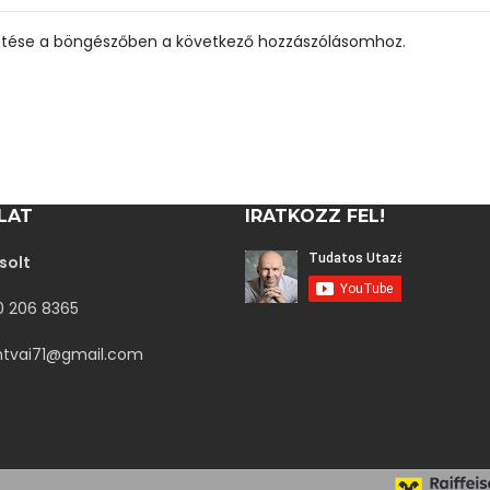
ése a böngészőben a következő hozzászólásomhoz.
LAT
IRATKOZZ FEL!
solt
30 206 8365
ntvai71@gmail.com