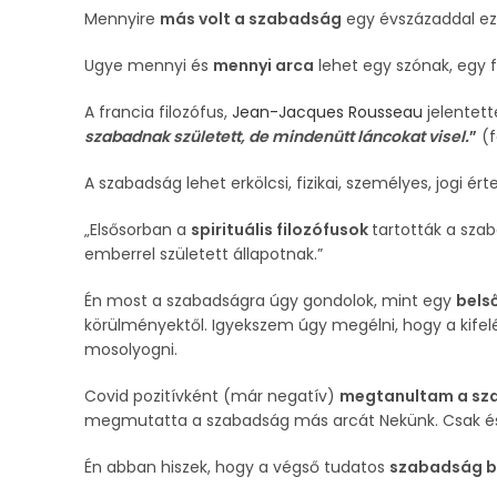
Mennyire
más volt a szabadság
egy évszázaddal eze
Ugye mennyi és
mennyi arca
lehet egy szónak, egy f
A francia filozófus,
Jean-Jacques Rousseau
jelentett
szabadnak született, de mindenütt láncokat visel.
”
(f
A szabadság lehet erkölcsi, fizikai, személyes, jogi ér
„Elsősorban a
spirituális filozófusok
tartották a sz
emberrel született állapotnak.”
Én most a szabadságra úgy gondolok, mint egy
bels
körülményektől. Igyekszem úgy megélni, hogy a kife
mosolyogni.
Covid pozitívként (már negatív)
megtanultam a s
megmutatta a szabadság más arcát Nekünk. Csak ész
Én abban hiszek, hogy a végső tudatos
szabadság 