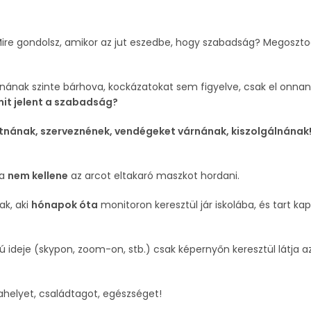
ire gondolsz, amikor az jut eszedbe, hogy szabadság? Megoszt
lnának szinte bárhova, kockázatokat sem figyelve, csak el onnan
mit jelent a szabadság?
itnának, szerveznének, vendégeket várnának, kiszolgálnának
ha
nem kellene
az arcot eltakaró maszkot hordani.
ak, aki
hónapok óta
monitoron keresztül jár iskolába, és tart ka
zú ideje (skypon, zoom-on, stb.) csak képernyőn keresztül látja a
elyet, családtagot, egészséget!