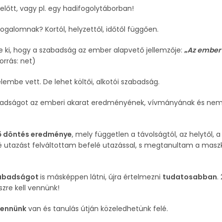
lőtt, vagy pl. egy hadifogolytáborban!
ogalomnak? Kortól, helyzettől, időtől függően.
e ki, hogy a szabadság az ember alapvető jellemzője:
„
Az ember
orrás: net)
telembe vett. De lehet költői, alkotói szabadság.
abadságot az emberi akarat eredményének, vívmányának és nem
ő döntés eredménye
, mely független a távolságtól, az helytől, a
lé utazást felváltottam befelé utazással, s megtanultam a mas
zabadságot
is másképpen látni, újra értelmezni
tudatosabban
.
re kell vennünk!
bennünk
van és tanulás útján közeledhetünk felé.