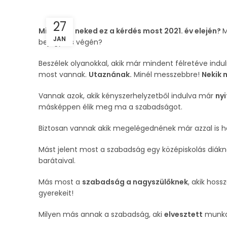
27
Mit jelent neked ez a kérdés most 2021. év elején?
M
JAN
bejegyzés végén?
Beszélek olyanokkal, akik már mindent félretéve indu
most vannak.
Utaznának.
Minél messzebbre!
Nekik 
Vannak azok, akik kényszerhelyzetből indulva már
ny
másképpen élik meg ma a szabadságot.
Biztosan vannak akik megelégednének már azzal is 
Mást jelent most a szabadság egy középiskolás diákn
barátaival.
Más most a
szabadság a nagyszülőknek
, akik hoss
gyerekeit!
Milyen más annak a szabadság, aki
elvesztett
munkah