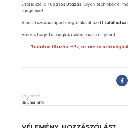
Erről is szól a
Tudatos Utazás
. Olyan technikákról mó
megélése!
A belső szabadságod megtalálásához
itt találhatsz
Várom, hogy Te megírd, neked most mit jelent!
Tudatos Utazás – Ez, az amire szükségün
Következő
Utazási játék
VÉLEMÉNY, HOZZÁSZÓLÁS?