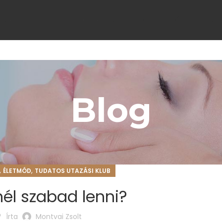
LGÁLTATÁSOK
EGYÉNI KEZELÉSEK
TUDATOS TRÉNINGEK
IDŐPONTFOGLA
Blog
,
,
ÉLETMÓD
TUDATOS UTAZÁSI KLUB
nél szabad lenni?
Írta
Montvai Zsolt