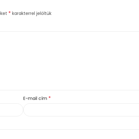
*
őket
karakterrel jelöltük
*
E-mail cím