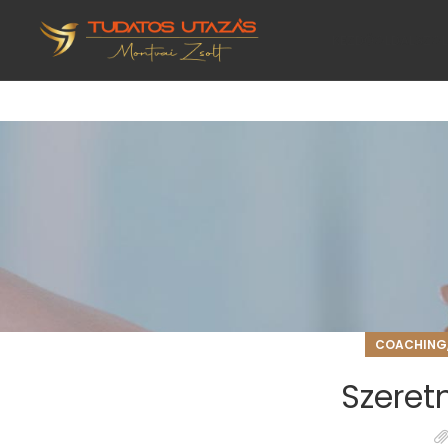
KEZDŐOLDAL
SZO
COACHING
Szeret