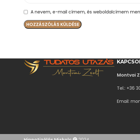
A nevem, e-mail címem, és weboldalcímem ment
KAPCSO
Montvai Z
Tel.: +36 
Email: mo
Hipnotizálás Miskolc
2024