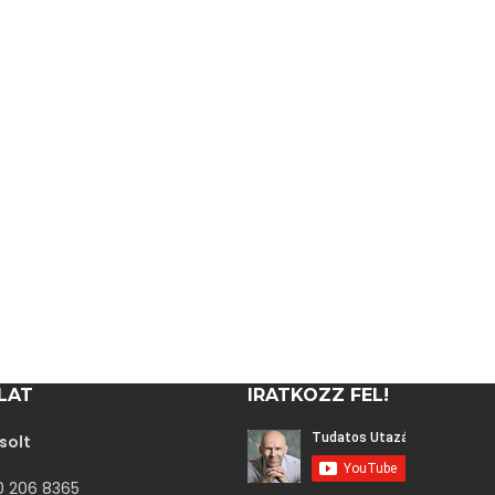
LAT
IRATKOZZ FEL!
solt
30 206 8365