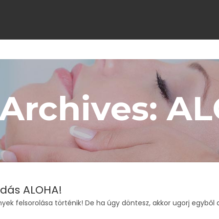
LGÁLTATÁSOK
EGYÉNI KEZELÉSEK
TUDATOS TRÉNINGEK
IDŐPONTFOGLA
 Archives: A
ldás ALOHA!
 felsorolása történik! De ha úgy döntesz, akkor ugorj egyből az