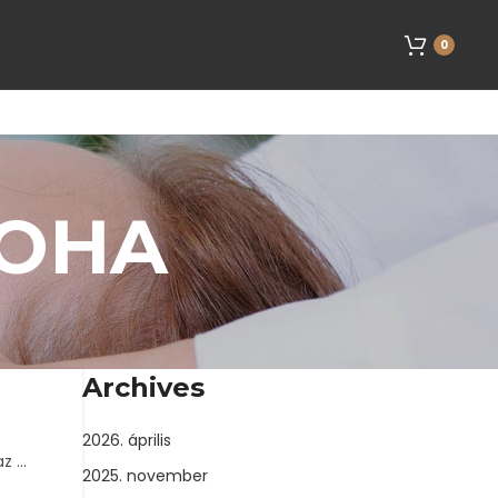
LÁS
ESEMÉNYEK
RÓLAM
BLOG
KAPCSOLAT
SHOP
0
LOHA
Archives
2026. április
 ...
2025. november