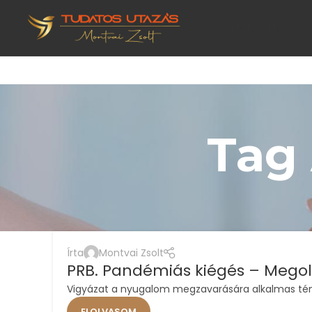
KEZDŐOLDAL
SZO
Tag
,
ÉLETMÓD
MOTIVÁCIÓ
Írta
Montvai Zsolt
24
PRB. Pandémiás kiégés – Mego
MÁRC
Vigyázat a nyugalom megzavarására alkalmas tények
ELOLVASOM