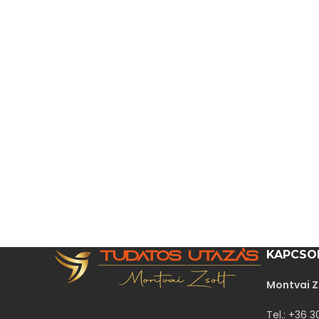
KAPCSO
Montvai Z
Tel.: +36 