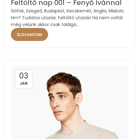
25
Feltöltő nap 001 – Fenyő Ivánnal
ÁPR
Siófok, Szeged, Budapest, Kecskemét, Anglia, Miskolc.
Hm? Tudatos utazás. Feltöltő utazás! Ha nem voltál
még velünk akkor csak találga...
ELOLVASOM
03
JAN