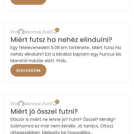
,
FUTÁS
MOTIVÁCIÓ
0
Írta
Montvai Zsolt
23
Miért futsz ha nehéz elindulni?
NOV
Egy felelevenedett 5.08 km története.. Miért futsz ha
nehéz elindulni? Ezt a kérdést kaptam egy huncut kis
Manótól indulás előtt. Prób...
ELOLVASOM
,
FUTÁS
MOTIVÁCIÓ
0
Írta
Montvai Zsolt
11
Miért jó ősszel futni?
NOV
Először is miért ne lenne jó? Futni? Ősszel? Mindig?
Számomra ez már nem kérdés. Jó tanács. Öltözz
rétegesebben. Melegíts be hosszabba...