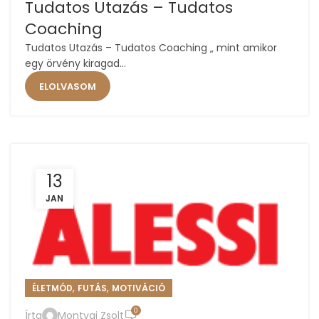
23
Tudatos Utazás – Tudatos
MÁJ
Coaching
Tudatos Utazás – Tudatos Coaching „ mint amikor
egy örvény kiragad...
ELOLVASOM
13
JAN
,
,
ÉLETMÓD
FUTÁS
MOTIVÁCIÓ
0
Írta
Montvai Zsolt