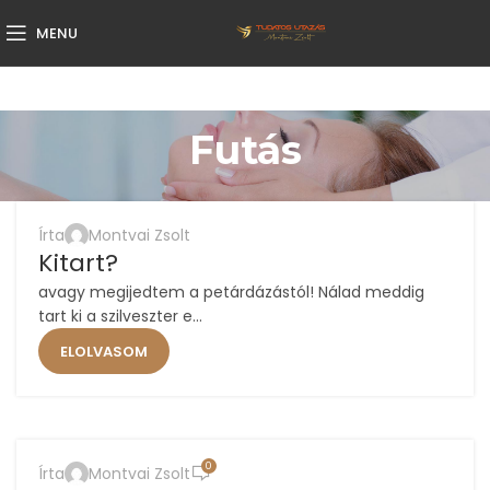
MENU
Futás
,
,
,
COACHING
ÉLETMÓD
FUTÁS
MOTIVÁCIÓ
Írta
Montvai Zsolt
08
Kitart?
JAN
avagy megijedtem a petárdázástól! Nálad meddig
tart ki a szilveszter e...
ELOLVASOM
,
,
,
ÉLETMÓD
FUTÁS
MOTIVÁCIÓ
TUDATOS UTAZÁSI KLUB
0
Írta
Montvai Zsolt