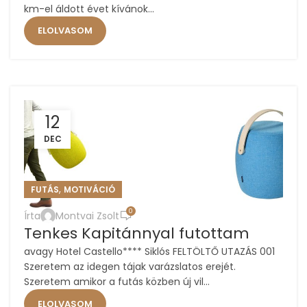
km-el áldott évet kívánok...
ELOLVASOM
12
DEC
,
FUTÁS
MOTIVÁCIÓ
0
Írta
Montvai Zsolt
Tenkes Kapitánnyal futottam
avagy Hotel Castello**** Siklós FELTÖLTŐ UTAZÁS 001
Szeretem az idegen tájak varázslatos erejét.
Szeretem amikor a futás közben új vil...
ELOLVASOM