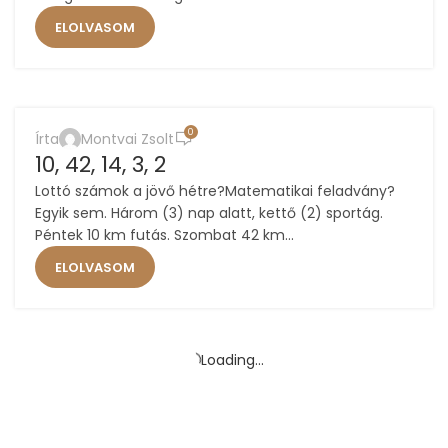
ELOLVASOM
,
,
ÉLETMÓD
FUTÁS
MOTIVÁCIÓ
0
Írta
Montvai Zsolt
10
10, 42, 14, 3, 2
SZEPT
Lottó számok a jövő hétre?Matematikai feladvány?
Egyik sem. Három (3) nap alatt, kettő (2) sportág.
Péntek 10 km futás. Szombat 42 km...
ELOLVASOM
Loading...