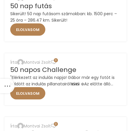
50 nap futás
Sikerült! 50 nap futásom számokban: kb. 1500 perc –
25 óra – 286.47 km. Sikerült!
ELOLVASOM
,
,
,
ÉLETMÓD
FUTÁS
MOTIVÁCIÓ
TUDATOS UTAZÁSI KLUB
0
Írta
Montvai Zsolt
18
50 napos Challenge
DEC
"Elérkezett az indulás napja! Gábor már egy fotót is
küldött az indulás pillanatairól!📸📸 ❄️Az előtte álló...
ELOLVASOM
,
,
,
ÉLETMÓD
FUTÁS
MOTIVÁCIÓ
TUDATOS UTAZÁSI KLUB
0
Írta
Montvai Zsolt