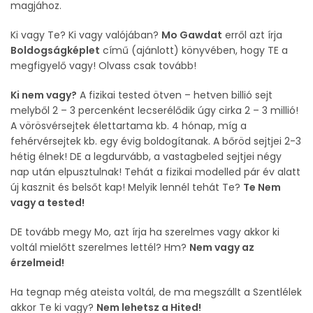
magjához.
Ki vagy Te? Ki vagy valójában?
Mo Gawdat
erről azt írja
Boldogságképlet
című (ajánlott) könyvében, hogy TE a
megfigyelő vagy! Olvass csak tovább!
Ki nem vagy?
A fizikai tested ötven – hetven billió sejt
melyből 2 – 3 percenként lecserélődik úgy cirka 2 – 3 millió!
A vörösvérsejtek élettartama kb. 4 hónap, míg a
fehérvérsejtek kb. egy évig boldogítanak. A bőröd sejtjei 2-3
hétig élnek! DE a legdurvább, a vastagbeled sejtjei négy
nap után elpusztulnak! Tehát a fizikai modelled pár év alatt
új kasznit és belsőt kap! Melyik lennél tehát Te?
Te Nem
vagy a tested!
DE tovább megy Mo, azt írja ha szerelmes vagy akkor ki
voltál mielőtt szerelmes lettél? Hm?
Nem vagy az
érzelmeid!
Ha tegnap még ateista voltál, de ma megszállt a Szentlélek
akkor Te ki vagy?
Nem lehetsz a Hited!