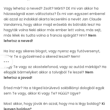
Vagy lehetsz a neved? Zsolt? Márti? DE mi van akkor ha
házasságnál ezen változtatsz? És mi van egyszeri emberrel
aki azzal az indokkal akarta lecserélni a nevét Jan Claude
Vandamra, hogy akkor majd erősebb és bátrabb lesz! Ha
hagyták volna Neki akkor más ember lett volna, más sejt,
más lélek és tudta volna a francia spárgát? Hm?
Nem
lehetsz a neved!
Ha írsz egy sikeres blogot, vagy nyersz egy futóversenyt,
akkor Te a győzelmed a sikered leszel? Nem!
Vagy Te vagy az okostelefonod, vagy az autód márkája? Ha
ellopják bármelyiket akkor a tolvajból Te leszel?
Nem
lehetsz a javad!
Érted már? Ha a téged körülvevő sokbilliónyi dologból egyik
sem Te vagy, akkor Ki vagy Te? Húúú? Ugye?
Most akkor, hogy jövök én azzal, hogy ma is légy boldog?
Ki
legyen boldog?