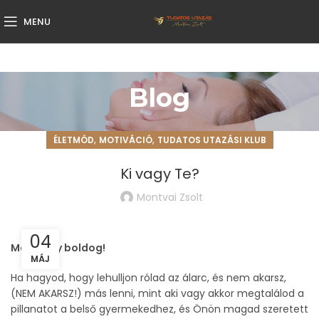
MENU
Blog
,
,
ÉLETMÓD
MOTIVÁCIÓ
TUDATOS UTAZÁSI KLUB
Ki vagy Te?
Montvai Zsolt
04
Ma is légy boldog!
MÁJ
Ha hagyod, hogy lehulljon rólad az álarc, és nem akarsz,
(NEM AKARSZ!) más lenni, mint aki vagy akkor megtalálod a
pillanatot a belső gyermekedhez, és Önön magad szeretett