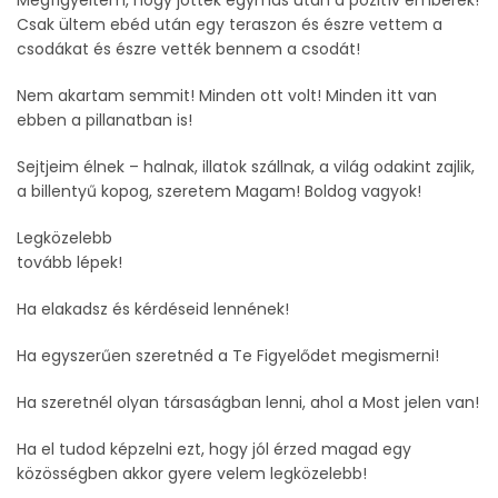
Megfigyeltem, hogy jöttek egymás után a pozitív emberek!
Csak ültem ebéd után egy teraszon és észre vettem a
csodákat és észre vették bennem a csodát!
Nem akartam semmit! Minden ott volt! Minden itt van
ebben a pillanatban is!
Sejtjeim élnek – halnak, illatok szállnak, a világ odakint zajlik,
a billentyű kopog, szeretem Magam! Boldog vagyok!
Legközelebb
tovább lépek!
Ha elakadsz és kérdéseid lennének!
Ha egyszerűen szeretnéd a Te Figyelődet megismerni!
Ha szeretnél olyan társaságban lenni, ahol a Most jelen van!
Ha el tudod képzelni ezt, hogy jól érzed magad egy
közösségben akkor gyere velem legközelebb!