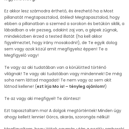
Ez akkor lesz számodra érthető, és érezhető ha a Most
pillanatát megtapasztalod, átéled! Megtapasztalod, hogy
ebben a pillanatban a szemed a sorokon és betűkön siklik, a
lábaidban a vér pezseg, odakint zaj van, a gépek zúgnak,
mindeközben érzed a tested illatát (ha kell akkor
figyelmeztet, hogy irány mosakodni!), de Te egyik dolog
sem vagy azok közül amit megfigyelsz éppen! Te a
Megfigyelő vagy!
Te vagy az aki tudatában van a körülötted történő
világnak! Te vagy aki tudatában vagy mindennek! De még
soha nem láttad magadat! Te nem vagy az sem akit
látnod kellene! (
ezt írja Mo is! – tényleg ajánlom!
)
Te az vagy aki megfigyel! Te döntesz!
Ezt tapasztaltam ma! A dolgok megtörténtek! Minden úgy
ahogy kellett lennie! Görcs, akarás, szorongás nélkül!