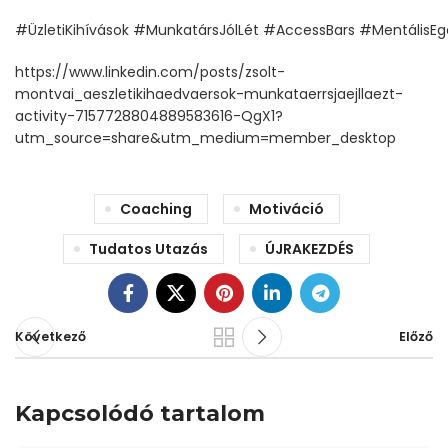
#ÜzletiKihívások
#MunkatársJólLét
#AccessBars
#MentálisEg
https://www.linkedin.com/posts/zsolt-
montvai_aeszletikihaedvaersok-munkataerrsjaejllaezt-
activity-7157728804889583616-QgX1?
utm_source=share&utm_medium=member_desktop
Coaching
Motiváció
Tudatos Utazás
ÚJRAKEZDÉS
Következő
Előző
Kapcsolódó tartalom