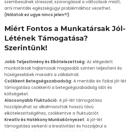
szembesülnek stresszel, szorongással a változások miatt,
ami mentális egészségügyi problémákhoz vezethet.
(Nálatok ez ugye nincs jelen?!)
Miért Fontos a Munkatársak Jól-
Létének Támogatása?
Szerintünk!
Jobb Teljesítmény és Elkötelezettség:
Az elégedett
munkatársak hajlamosak magasabb szinten teljesíteni és
hűségesebbek maradni a vállalatnál.
Csökkent Betegségszabadság:
A mentális és fizikai jól-lét
támogatása csökkenti a betegségszabadság időt és
költségeket.
Alacsonyabb Fluktuáció:
A jól-lét támogatása
hozzájárulhat az alkalmazottak hosszú távú
elkötelezettségéhez, csökkentve a fluktuációt.
Kreatív és Hatékony Munkakörnyezet:
A jól-lét
támogatása serkenti a kreativitást és hozzájárul a