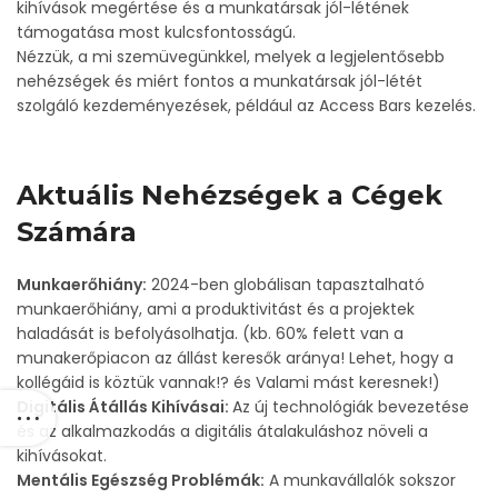
kihívások megértése és a munkatársak jól-létének
támogatása most kulcsfontosságú.
Nézzük, a mi szemüvegünkkel, melyek a legjelentősebb
nehézségek és miért fontos a munkatársak jól-létét
szolgáló kezdeményezések, például az Access Bars kezelés.
Aktuális Nehézségek a Cégek
Számára
Munkaerőhiány:
2024-ben globálisan tapasztalható
munkaerőhiány, ami a produktivitást és a projektek
haladását is befolyásolhatja. (kb. 60% felett van a
munakerőpiacon az állást keresők aránya! Lehet, hogy a
kollégáid is köztük vannak!? és Valami mást keresnek!)
Digitális Átállás Kihívásai:
Az új technológiák bevezetése
és az alkalmazkodás a digitális átalakuláshoz növeli a
kihívásokat.
Mentális Egészség Problémák:
A munkavállalók sokszor