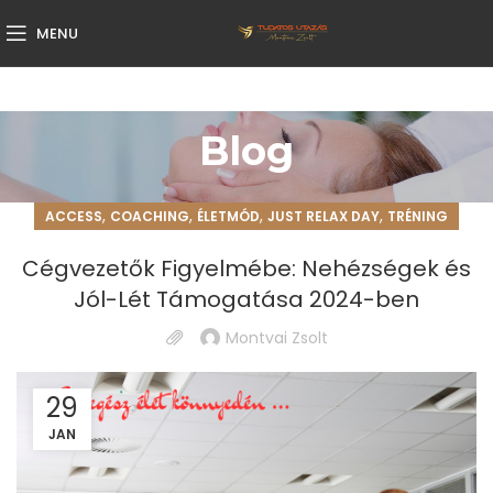
MENU
Blog
,
,
,
,
ACCESS
COACHING
ÉLETMÓD
JUST RELAX DAY
TRÉNING
Cégvezetők Figyelmébe: Nehézségek és
Jól-Lét Támogatása 2024-ben
Montvai Zsolt
29
JAN